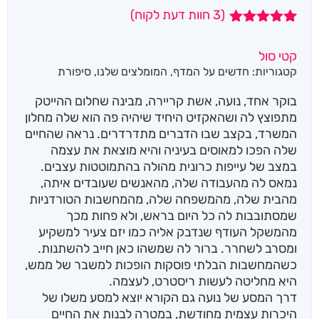
(
3
חוות דעת לקוח)
3
מדורגים
5.00
מתוך 5
קטי סול
מבוסס על
קטגוריות:
חדשים על המדף
,
המומלצים שלנו
,
סיפורת
דירוגים של
לקוחות
בוקר אחד, נועה, אשת קריירה, מבינה שחלום ההייטק
מתפוצץ לה ושהאקזיט היחיד שיהיה פה הוא שלה מחלון
המשרד, בקצב שבו הדברים מתדרדרים. נראה שהחיים
שלה הפכו למאוסים בעיניה והיא מוצאת את עצמה
במצב של עייפות כרונית מהולה בהתמוטטות עצבים.
נמאס לה מהעבודה שלה, מהאנשים שעובדים איתה,
מהבית שלה, מהמשפחה שלה, מהמחשבות הטורדניות
שמסתובבות לה כל היום בראש, ולא פחות מכך
מהמשקל העודף שנדבק אליה כמו יזם צעיר למשקיע
ומסרב לשחרר. ברור לה שמשהו כאן חייב להשתנות.
כשהמחשבות הבלתי פוסקות הופכות למשבר של ממש,
היא מחליטה לעשות ריסטרט, לעצמה.
דרך המסע של נועה גם הקורא יוצא למסע משלו של
היכרות עצמית מחודשת, במטרה לבנות את החיים