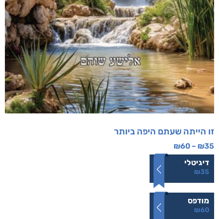
זו הייתה שעתם היפה ביותר
₪
60
–
₪
35
דיגיטלי
₪
35
מודפס
₪
60