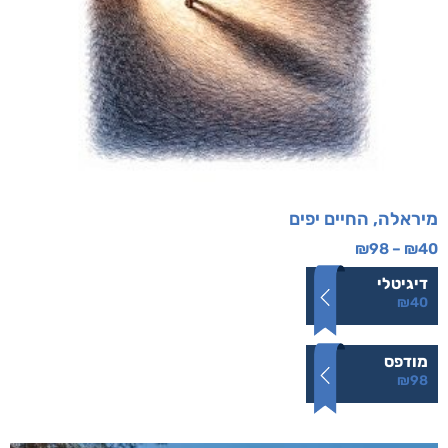
מיראלה, החיים יפים
₪
98
–
₪
40
דיגיטלי
₪
40
מודפס
₪
98