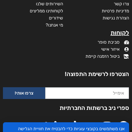
צרו קשר
השירותים שלנו
מדיניות פרטיות
לקוחותינו ממליצים
הצהרת נגישות
שידורים
מי אנחנו?
לקוחות
סביבת סופר
איזור אישי
ביטול הזמנה קיימת
הצטרפו לרשימת התפוצה!
צרפו אותי!
ספרי ניב ברשתות החברתיות
ניגונו של עוף החול
אנו משתמשים בקובצי עוגיות כדי להבטיח את חוויית הגלישה
דורג
₪
46
–
₪
29