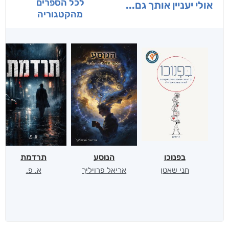
לכל הספרים
אולי יעניין אותך גם...
מהקטגוריה
בפנוכו
הנוסע
תרדמת
חני שאטן
אריאל פרויליך
א. פ.