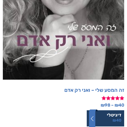
זה המסע שלי – ואני רק אדם
דורג
₪
98
–
₪
40
5.00
מתוך 5
דיגיטלי
₪
40