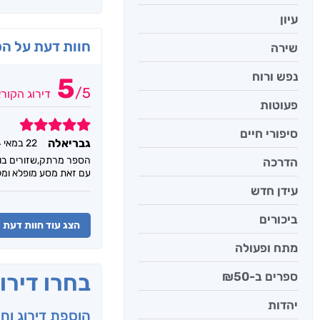
עיון
חוות דעת על ה
שירה
נפש ורוח
5
/
5
דירוג הקור
פעוטות
5
סיפורי חיים
גבריאלה
22 במאי 2024
הספר מרתק,שזורים בו 
הדרכה
עם זאת מסע מופלא ומל
עידן חדש
ביכורים
הצג עוד חוות דעת
מתח ופעולה
ספרים ב-₪50
בחרו דירו
יהדות
הוספת דירוג וח