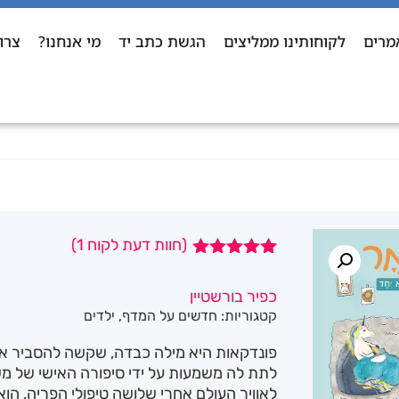
מרים
לקוחותינו ממליצים
הגשת כתב יד
מי אנחנו?
צרו
(חוות דעת לקוח
1
)
1
מדורג
5.00
מתוך 5
כפיר בורשטיין
מבוסס על
קטגוריות:
חדשים על המדף
,
ילדים
דירוגים של
לקוחות
פונדקאות היא מילה כבדה, שקשה להסביר א
לתת לה משמעות על ידי סיפורה האישי של מש
לאוויר העולם אחרי שלושה טיפולי הפריה, הוא