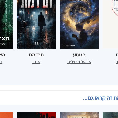
ו
הנוסע
תרדמת
האר
ן
אריאל פרויליך
א. פ.
דו
 זה קראו גם...