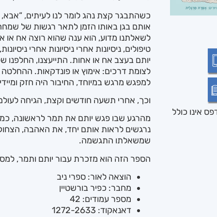
כשהתבגר קצת נהג לומר לנו לעיתים, “אבא, א
אותם בגן באותו הזמן לתאר רגשות של שמחה ו
לשאלתנו מדוע, הוא ענה שהוא רוצה אח או אחות
טיפולים, ניסיונות אחרי ניסיונות אחרי ניסיונו
יותם בעצב אח או אחות. התייעצנו, החלפנו ש
לצומת דרכים: אימוץ או פונדקאות. ההחלטה 
למפגש מרגש במיוחד, החיבור היה חזק ומיידי.
וכך, אחרי תשעה חודשים וקצת, הגיחה לעולם
ס אינו כולל
מהרגע שבו פגש יותם את תמר לראשונה, כמעט 
נרגשים לראות אותם יחד, את האהבה, הצחוק 
שמשאלתו התגשמה.
הספר הזה הוא מזכרת עבור יותם ותמר, למס
הוצאה לאור: ספרי ניב
מחבר: כפיר בורשטיין
מספר עמודים: 42
דאנאקוד: 1272-2633