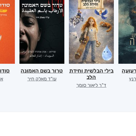
רעועה
בילי הבלשית וחידת
טרור בשם האמונה
סודו
הלב
רנץ
עו"ד מאלק חיר
אל
ד"ר ליאור סומך