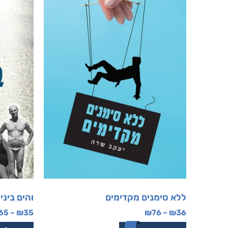
ללא סימנים מקדימים
והים ביני
65
–
₪
35
₪
76
–
₪
36