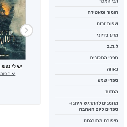
רבי המכר
הומור וסאטירה
שפות זרות
מדע בדיוני
ל.מ.ב
ספרי מתכונים
יש לי נפש 
גאווה
יאיר פומ
ספרי שמע
מחזות
מוזמנים להתרגש איתנו-
ספרים ליום האהבה
סיפורת מתורגמת