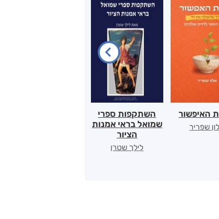
ת האיפשור
השתקפות ספרי
הלב של אמא
שמואל בראי אמנות
ון שפריר
ירדן כהן
הציור
לילך שטרן