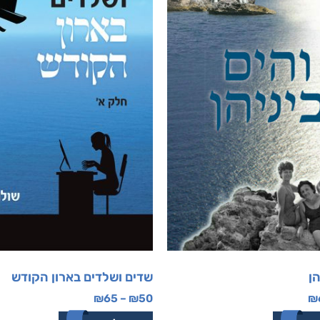
הן
שדים ושלדים בארון הקודש
₪
65
–
₪
50
₪