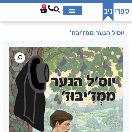
0
יוס'ל הנער ממז'יבוז'