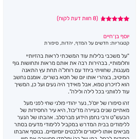
(
8
חוות דעת לקוח)
8
מדורגים
4.63
מתוך
יוסף בן־חיים
5 מבוסס על
קטגוריות:
חדשים על המדף
,
יהדות
,
סיפורת
דירוגים של
לקוחות
"על משכבי בלילות עוד המשכתי לראות בהזיותיי
וחלומותיי, בבהירות רבה את אותם מראות ותחושות גוף
מענגות, שחוויתי ביחד עם רוחל'ה תחת עץ התאנה
המיטיב, בצהרי אותו יום של חטא בשרים. אומנם נחשב
הוא לזיכרון טמא, אבל מאידך היה נעים ועל כן, המשיך
עוד ללוותני בכל לילה ולילה".
זהו סיפורו של יוס'ל, נער יהודי פולני שחי לפני מעל
מאתיים שנים בעיירה מז'יבוז', היא עיר החסידות של
הבעש"ט ורבי נחמן הידוע מברסלב. אהבתו של הנער
ללימודים בבית המדרש במקביל ללימודי מדעים בסתר
מביאים אותו לייסורים וללבטים יומיומיים. בנוסף אהבתו
הסודית לרחל, בתו של רַבּוֹ ומלמדו מסעירה את חייו.