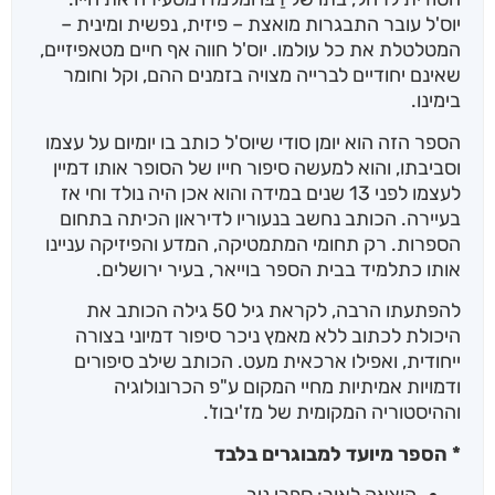
יוס'ל עובר התבגרות מואצת – פיזית, נפשית ומינית –
המטלטלת את כל עולמו. יוס'ל חווה אף חיים מטאפיזיים,
שאינם יחודיים לברייה מצויה בזמנים ההם, וקל וחומר
בימינו.
הספר הזה הוא יומן סודי שיוס'ל כותב בו יומיום על עצמו
וסביבתו, והוא למעשה סיפור חייו של הסופר אותו דמיין
לעצמו לפני 13 שנים במידה והוא אכן היה נולד וחי אז
בעיירה. הכותב נחשב בנעוריו לדיראון הכיתה בתחום
הספרות. רק תחומי המתמטיקה, המדע והפיזיקה עניינו
אותו כתלמיד בבית הספר בוייאר, בעיר ירושלים.
להפתעתו הרבה, לקראת גיל 50 גילה הכותב את
היכולת לכתוב ללא מאמץ ניכר סיפור דמיוני בצורה
ייחודית, ואפילו ארכאית מעט. הכותב שילב סיפורים
ודמויות אמיתיות מחיי המקום ע"פ הכרונולוגיה
וההיסטוריה המקומית של מז'יבוז'.
* הספר מיועד למבוגרים בלבד
הוצאה לאור: ספרי ניב