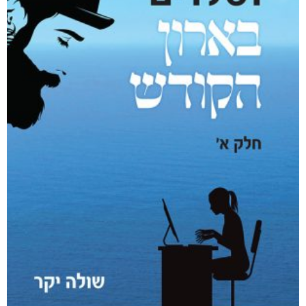
אינשם
₪
75
–
₪
35
דיגיטלי
₪
35