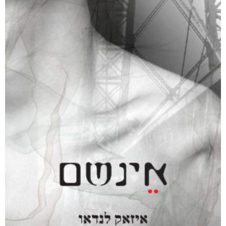
עמודי שלמה
₪
78
–
₪
35
דיגיטלי
₪
35
מודפס
₪
78