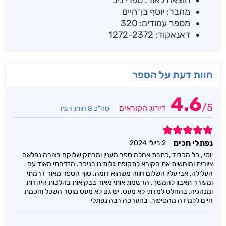
מחבר: יוסף בן־חיים
מספר עמודים: 320
דאנאקוד: 1272-2372
חוות דעת על הספר
4.6
/
5
דירוג הקוראים
סה"כ 8 חוות דעת
5
נפתלי חכים
2 ביולי 2024
יוסי , כל הכבוד ,כתבת אחלה ספר מענין ומרתק שלוקח בצורה נפלאה
ציורית ומוחשית את הקורא לתקופת גלותינו בניכר. הזדהתי מאוד עם
העלילה, אבי עליו השלום חווה משהוא דומה. סוף הספר מאוד דרמתי
ומעורר תאבון להמשך. הרשמת אותי מאוד בבקיאות בהלכות היהדות
ומנהגיה, בהחלט למדתי לא מעט. יש גם לא מעט מוסר השכל וחכמת
חיים ללמידה מהסיפור. בהערכה רבה נפתלי