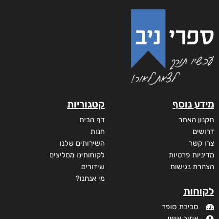
שדים ושלדים בארון הקודש
₪
65
–
₪
50
דיגיטלי
₪
50
מודפס
₪
65