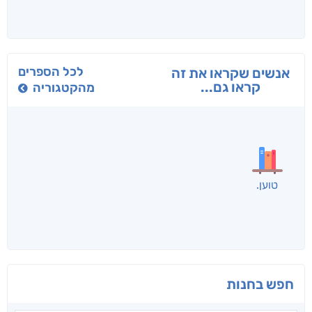
בפנוכו
הנוסע
תרדמת
חני שאטן
אריאל פרויליך
א. פ.
לכל הספרים
אנשים שקראו את זה
קראו גם...
מהקטגוריה