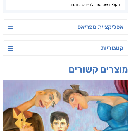
יש לי נפש רעועה
בילי הבלשית וחידת
טרור בשם האמונה
הלב
יאיר פומרנץ
עו"ד מאלק חיר
ד"ר ליאור סומך
חפש בחנות