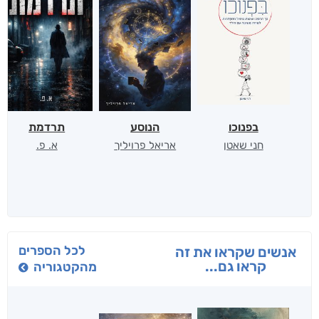
בפנוכו
הנוסע
תרדמת
חני שאטן
אריאל פרויליך
א. פ.
לכל הספרים
אנשים שקראו את זה
קראו גם...
מהקטגוריה