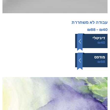
עבודה לא משחררת
₪
88
–
₪
40
דיגיטלי
₪
40
מודפס
₪
88