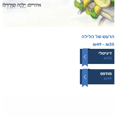
הרעש של הלילה
₪
49
–
₪
35
דיגיטלי
₪
35
מודפס
₪
49