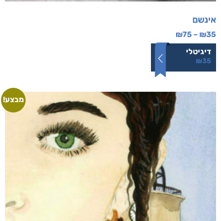
אינשם
₪
75
–
₪
35
דיגיטלי
₪
35
מבצע!