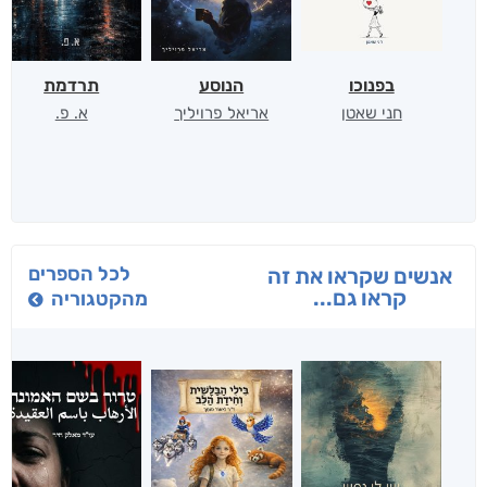
בפנוכו
הנוסע
תרדמת
חני שאטן
אריאל פרויליך
א. פ.
לכל הספרים
אנשים שקראו את זה
קראו גם...
מהקטגוריה