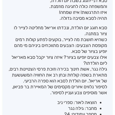
סבא דני יחגוג בשבת יום הולדת,
והמשפחה כולה לחגיגה מוזמנת.
איזו התרגשות! איזו שמחה!
תהיה לסבא מסיבה גדולה.
סבא חוגג יום הולדת, ונכדתו אריאל מחליטה לצייר לו
ציור במתנה.
כשהיא חושבת מה לצייר, בוקעים לפתע קולות רמים
מקופסת הצבעים: הצבעים מתווכחים ביניהם מי מהם
יופיע בציור של סבא.
אילו צבעים יופיעו בציור? איזה ציור יקבל סבא מאריאל
ליום הולדתו?
גילה נגר, אשת חינוך בכירה וזוכת פרסי הצטיינות רבים,
מתארת בשפה קולחת ובחן רב את החוויה המשעשעת
של אריאל. יום הולדת לסבא הוא ספרה הרביעי.
לסיפור נלווים איורים מקסימים של המאיירת בר פביאן,
אשר מוסיפים צבע ועניין לסיפור.
הוצאה לאור: ספרי ניב
מחבר: גילה נגר
מספר עמודים: 24