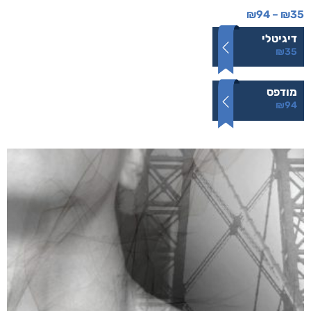
₪
94
–
₪
35
דיגיטלי
₪
35
מודפס
₪
94