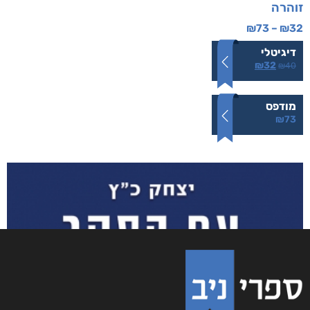
זוהרה
₪
73
–
₪
32
דיגיטלי
₪
32
₪
40
מודפס
₪
73