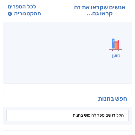
בפנוכו
הנוסע
תרדמת
חני שאטן
אריאל פרויליך
א. פ.
לכל הספרים
אנשים שקראו את זה
קראו גם...
מהקטגוריה