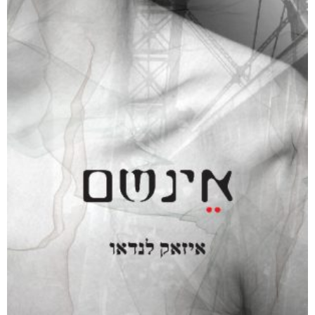
₪
40
מודפס
₪
88