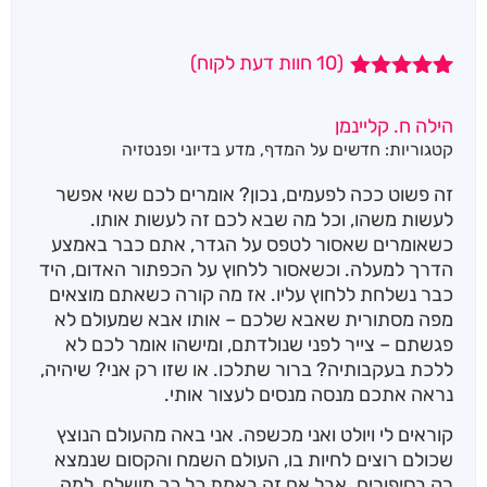
(
10
חוות דעת לקוח)
10
מדורגים
5.00
מתוך 5
הילה ח. קליינמן
מבוסס על
קטגוריות:
חדשים על המדף
,
מדע בדיוני ופנטזיה
דירוגים של
לקוחות
זה פשוט ככה לפעמים, נכון? אומרים לכם שאי אפשר
לעשות משהו, וכל מה שבא לכם זה לעשות אותו.
כשאומרים שאסור לטפס על הגדר, אתם כבר באמצע
הדרך למעלה. וכשאסור ללחוץ על הכפתור האדום, היד
כבר נשלחת ללחוץ עליו. אז מה קורה כשאתם מוצאים
מפה מסתורית שאבא שלכם – אותו אבא שמעולם לא
פגשתם – צייר לפני שנולדתם, ומישהו אומר לכם לא
ללכת בעקבותיה? ברור שתלכו. או שזו רק אני? שיהיה,
נראה אתכם מנסה מנסים לעצור אותי.
קוראים לי ויולט ואני מכשפה. אני באה מהעולם הנוצץ
שכולם רוצים לחיות בו, העולם השמח והקסום שנמצא
רק בסיפורים. אבל אם זה באמת כל כך מושלם, למה