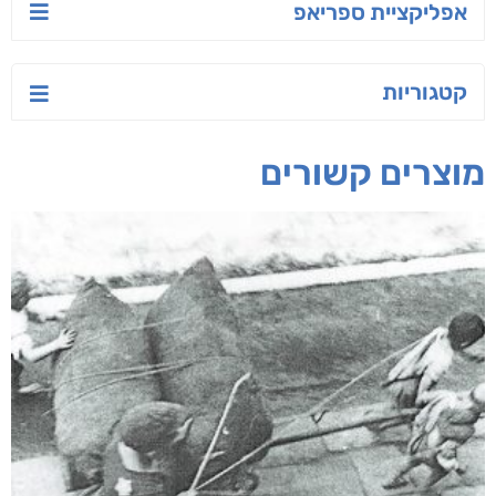
יש לי נפש רעועה
בילי הבלשית וחידת
טרור בשם האמונה
הלב
יאיר פומרנץ
עו"ד מאלק חיר
ד"ר ליאור סומך
חפש בחנות
אפליקציית ספריאפ