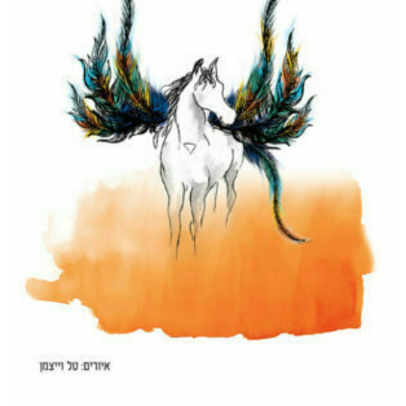
₪
75
–
₪
35
דיגיטלי
₪
35