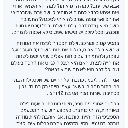
אבא שלי עזב? למה הרגו אותו? למה הוא השאיר אותי
ואת אימא לבד? למה הוא הותיר לי שרשרת שצורבת לי
את הצוואר ומפה שמובילה אותי לסכנה? התשובה
פשוטה: אין כזה דבר עולם מושלם. בכל עולם יש מוות
וסכנה, ובכל עולם יש מישהו שפשוט לא אכפת לו מהם.
במסע קסום ומורכב, ויולט תצטרך לפצח את הסודות
שהשאיר לה אביה, לגלות אמיתות קשות על העולם ועל
עצמה, ולהתמודד עם כוחות אפלים שמאיימים לשנות
את חייה לנצח. האם היא תצליח לנווט את דרכה בעולם
שבו כל דבר הוא לא מה שהוא נראה?
אני הילה קליינמן, כתבתי על החיים של ויולט, ילדה בת
14, בתור תחביב, כשאני עצמי הייתי רק בת 11. נכון
לכתיבת שורות אלה אני בת 12 וחצי.
בכל יום אחרי בית ספר, הייתי כותבת. בשעות לילה
מאוחרות, הייתי כותבת. באמצע השיעור המשעמם
הספציפי הזה, הייתי כותבת. אני אוהבת להיות מוזרה.
נורמלי זה עניין יחסי. מזמינה אתכם לבלות איתי קצת