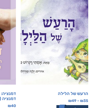
הרעש של הלילה
דמנציה: 
דמנציה (
₪
49
–
₪
35
₪
40