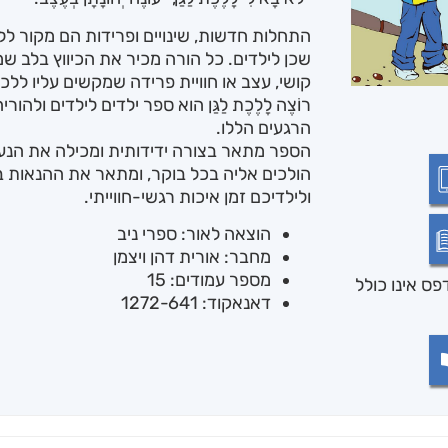
התחלות חדשות, שינויים ופרידות הם מקור לל
שכן לילדים. כל הורה מכיר את הכיווץ בלב שמ
קושי, עצב או חוויית פרידה שמקשים עליו ללכת ל
רוֹצֶה לָלֶכֶת לַגַּן הוא ספר ילדים לילדים ול
הרגעים הללו.
הספר מתאר בצורה ידידותית ומכילה את הנע
הולכים אליה בכל בוקר, ומתאר את ההנאות 
ולילדיכם זמן איכות רגשי-חווייתי.
הוצאה לאור: ספרי ניב
מחבר: אורית דהן ויצמן
מספר עמודים: 15
ס אינו כולל
דאנאקוד: 1272-641