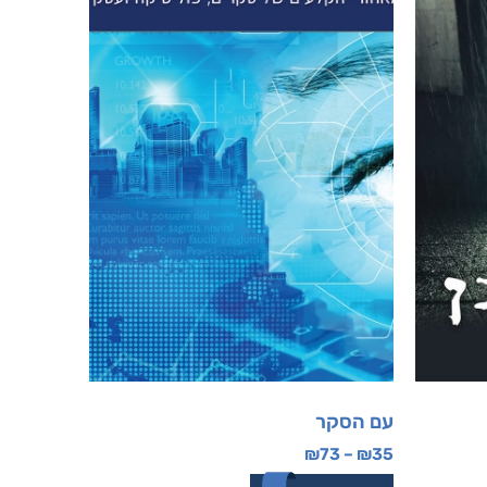
עם הסקר
₪
73
–
₪
35