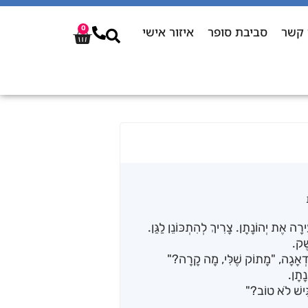
 קשר
סביבת סופר
איזור אישי
0
רָה אֶת יְהוֹנָתָן. צָרִיךְ לְהִתְכּוֹנֵן לַגַּן.
ֶׁק.
ִּדְאָגָה, "מָתוֹק שֶׁלִּי, מָה קָרָה?"
נָתָן.
גִּישׁ לֹא טוֹב?"