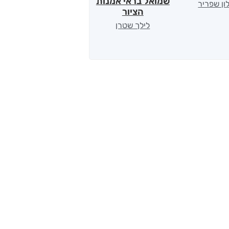
שמואל בראי אמנות
ון שפריר
ירדן כהן
הציור
לילך שטרן