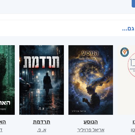
גם...
ו
הנוסע
תרדמת
האר
ן
אריאל פרויליך
א. פ.
דו