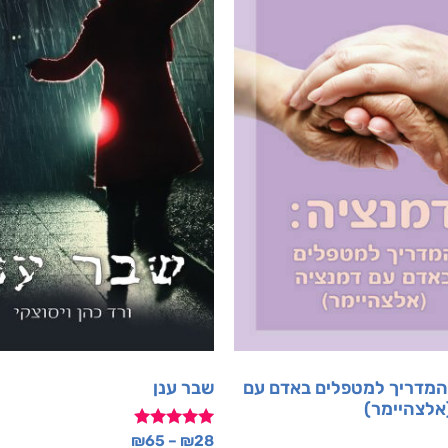
המדריך למטפלים באדם עם
שבר ענן
אלצהיימר)
דורג
₪
65
–
₪
28