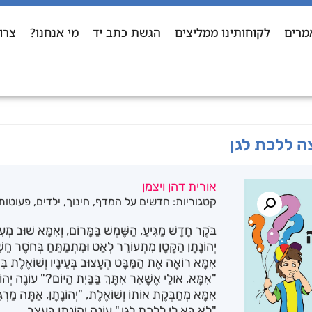
מרים
לקוחותינו ממליצים
הגשת כתב יד
מי אנחנו?
צרו
צה ללכת לגן
אורית דהן ויצמן
קטגוריות:
חדשים על המדף
,
חינוך
,
ילדים
,
פעוטות
בֹּקֶר חָדָשׁ מַגִּיעַ, הַשֶּׁמֶשׁ בַּמָּרוֹם, וְאִמָּא שׁוּב מְעִי
יְהוֹנָתָן הַקָּטָן מִתְעוֹרֵר לְאַט וּמִתְמַתֵּחַ בְּחֹסֶר חֵש
אִמָּא רוֹאָה אֶת הַמַּבָּט הֶעָצוּב בְּעֵינָיו וְשׁוֹאֶלֶת ב
"אִמָּא, אוּלַי אֶשָּׁאֵר אִתָּךְ בַּבַּיִת הַיּוֹם?" עוֹנֶה יְהוֹ
אִמָּא מְחַבֶּקֶת אוֹתוֹ וְשׁוֹאֶלֶת, "יְהוֹנָתָן, אַתָּה מַרְ
"לֹא בָּא לִי לָלֶכֶת לַגַּן," עוֹנֶה יְהוֹנָתָן בְּעֶצֶב.