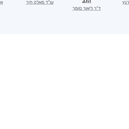
הלב
רנץ
עו"ד מאלק חיר
אל
ד"ר ליאור סומך