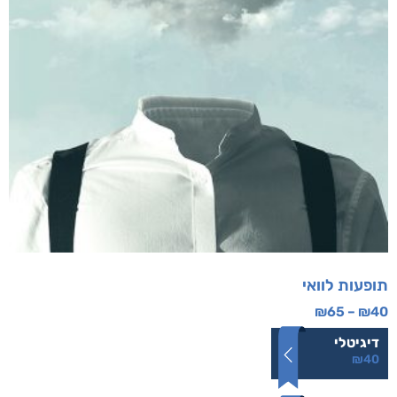
תופעות לוואי
₪
65
–
₪
40
דיגיטלי
₪
40