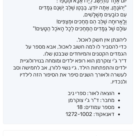
יוֹם אֶחָד מִתְיַשֵּבׁ לְיָדוֹ אַבָּא וּמְסַפֵּר:
"יְהוֹנָתָן, אַתָּה יוֹדֵעַ, בַּבֶּטֶן שֶׁלְּךָ יֶשְׁנָם גַּמָּדִים
עִם כּוֹבָעִים מְשֻׁלָּשִׁים,
וְלָאֲרוּחָה שֶׁלְּךָ הֵם מְחַכִּים וּמְצַפִּים!
עוֹלָם שֶׁל גַּמָּדִים הַמְּחַכִּים לְכָל הָאֹכֶל הַטָּעִים!"
ליהונתן אין חשק לאכול.
כדי להסביר לו למה חשוב לאכול, אבא מספר על
הגמדים הקטנים והמיוחדים שבבטן שלו.
ד״ר ג'י צוקרמן הוא רופא ילדים ומומחה בנוירולוגיית
ילדים והתפתחות הילד. ג׳י נשוי ללורן, אב לחמישה וסב
לעשרה ולאורך השנים סיפר את הסיפור הזה לילדיו
ולנכדיו.
הוצאה לאור: ספרי ניב
מחבר: ד"ר ג'י צוקרמן
מספר עמודים: 18
דאנאקוד: 1272-1002