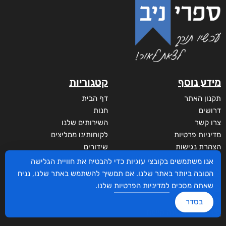
מידע נוסף
קטגוריות
תקנון האתר
דף הבית
דרושים
חנות
צרו קשר
השירותים שלנו
מדיניות פרטיות
לקוחותינו ממליצים
הצהרת נגישות
שידורים
מי אנחנו?
אנו משתמשים בקובצי עוגיות כדי להבטיח את חוויית הגלישה
לקוחות
הטובה ביותר באתר שלנו. אם תמשיך להשתמש באתר שלנו, נניח
שאתה מסכים
למדיניות הפרטיות
שלנו.
סביבת סופר
איזור אישי
בסדר
משולש המכשפה
ביטול הזמנה קיימת