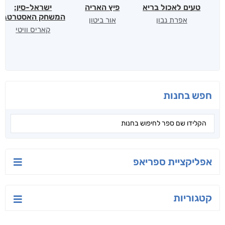
טעים לאכול בריא
פיץ האריה
ישראל-סין:
המשחק האסטרטגי
אפרת נבון
אור ביטון
קאריס וויטי
חפש בחנות
אפליקציית ספריאפ
קטגוריות