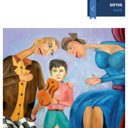
מודפס
₪
65