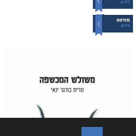
₪
35
מודפס
₪
78