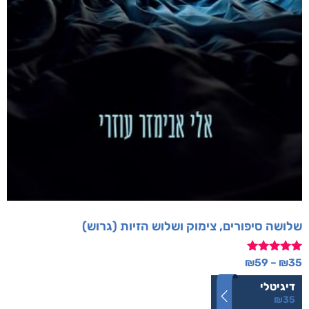
שלושה סיפורים, צימוק ושלוש הזיות (גרוש)
דורג
₪
59
–
₪
35
5.00
מתוך 5
דיגיטלי
₪
35