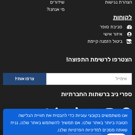
הצהרת נגישות
שידורים
מי אנחנו?
לקוחות
סביבת סופר
איזור אישי
ביטול הזמנה קיימת
הצטרפו לרשימת התפוצה!
צרפו אותי!
ספרי ניב ברשתות החברתיות
אגדות דשא
אנו משתמשים בקובצי עוגיות כדי להבטיח את חוויית הגלישה
₪
83
–
₪
48
הטובה ביותר באתר שלנו. אם תמשיך להשתמש באתר שלנו, נניח
דיגיטלי
שאתה מסכים
למדיניות הפרטיות
שלנו.
₪
48