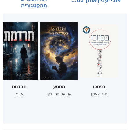
אולי יעניין אותך גם...
מהקטגוריה
בפנוכו
הנוסע
תרדמת
חני שאטן
אריאל פרויליך
א. פ.