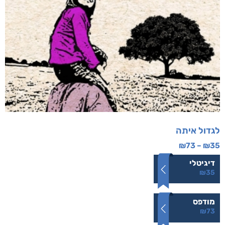
לגדול איתה
₪
73
–
₪
35
דיגיטלי
₪
35
מודפס
₪
73