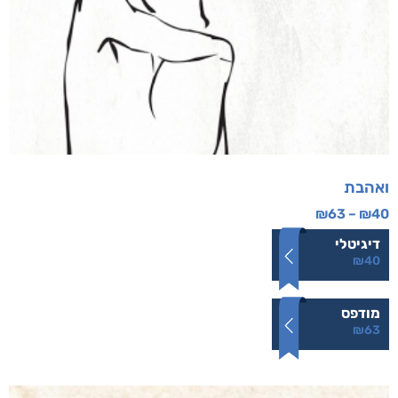
ואהבת
₪
63
–
₪
40
דיגיטלי
₪
40
מודפס
₪
63