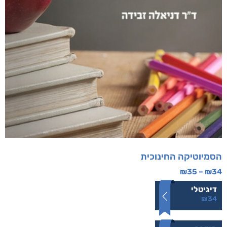
הסמיוטיקה החינוכית
₪
35
–
₪
34
דיגיטלי
₪
34