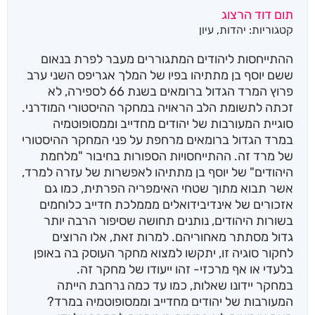
תום דוד הרצוג
קטגוריות:
יהדות
,
עיון
ההתייחסות ליהודים המתגוררים מעבר לפרת בנאום
ששם יוסף בן מתתיהו בפיו של המלך אגריפס השני ערב
פרוץ המרד הגדול ברומאים בשנת 66 לספירה, לא
זכתה לתשומת הלב הראויה במחקר ההיסטורי המודרני.
סוגיית המעורבות של יהודים מחדייב וממסופוטמיה
במרד הגדול ברומאים מרחפת על פני המחקר ההיסטורי
של מרד זה. ההתייחסויות הספורות בחיבור "מלחמת
היהודים" של יוסף בן מתתיהו לאפשרות של עזרה למרד,
אשר תבוא מתוך שטחי האימפריה הפרתית, כמו גם
אזכורים של אינדיבידואלים מממלכת חדייב כלוחמים
בשורות היהודים, נותנים תחושה שסיפור הרבה יותר
גדול מסתתר מאחוריהם. למרות זאת, אלו הרוצים
לחקור סוגיה זו, יתקשו למצוא מחקר העוסק בה באופן
בלעדי או אף מרכזי- זהו ייעודו של מחקר זה.
במחקר יידונו שאלות, כמו עד כמה נרחבת הייתה
המעורבות של יהודים מחדייב וממסופוטמיה במרד?