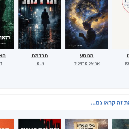
ו
הנוסע
תרדמת
האר
ן
אריאל פרויליך
א. פ.
דו
 זה קראו גם...