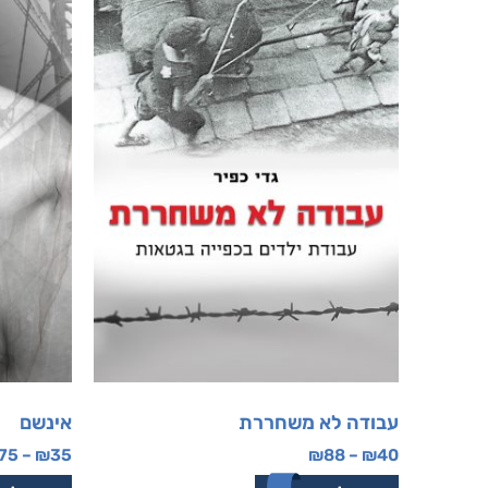
עבודה לא משחררת
אינשם
75
–
₪
35
₪
88
–
₪
40