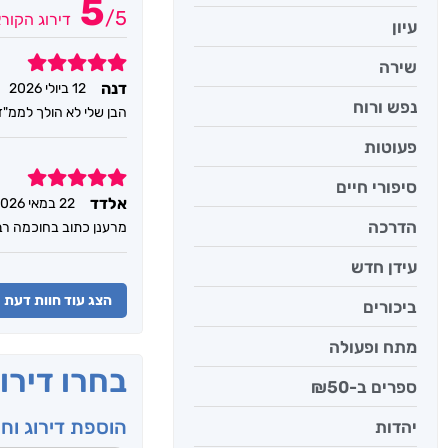
5
/
5
דירוג הקור
עיון
5
שירה
דנה
12 ביולי 2026
נפש ורוח
הבן שלי לא הולך לממ"ד
פעוטות
5
סיפורי חיים
אלדד
22 במאי 2026
הדרכה
מרענן כתוב בחוכמה רב
עידן חדש
הצג עוד חוות דעת
ביכורים
מתח ופעולה
בחרו דירו
ספרים ב-₪50
הוספת דירוג וח
יהדות