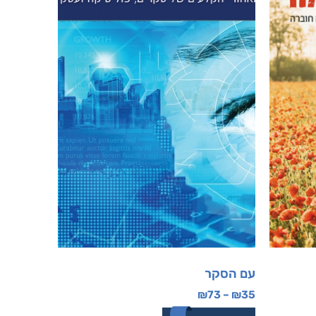
עם הסקר
₪
73
–
₪
35