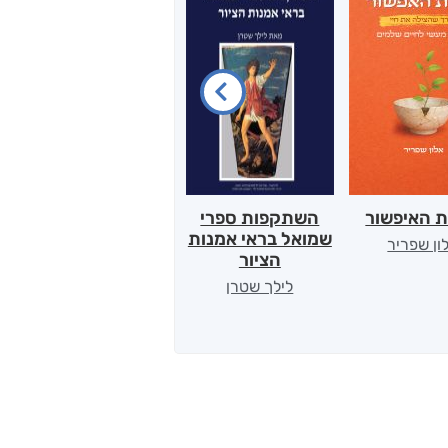
ת האיפשור
השתקפות ספרי
הלב של אמא
שמואל בראי אמנות
ון שפריר
ירדן כהן
הציור
לילך שטרן