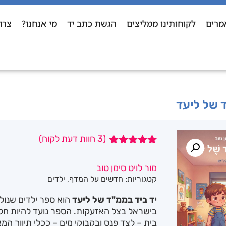
מרים
לקוחותינו ממליצים
הגשת כתב יד
מי אנחנו?
צרו
ד של ליעד
(
3
חוות דעת לקוח)
3
מדורגים
5.00
מתוך 5
מור לויט סימן טוב
מבוסס על
קטגוריות:
חדשים על המדף
,
ילדים
דירוגים של
לקוחות
יד ביד בממ"ד של ליעד
הוא ספר ילדים שנול
בישראל בצל האזעקות. הספר נועד להיות חל
בית – לצד פנס ובקבוקי מים – ככלי תיווך המ