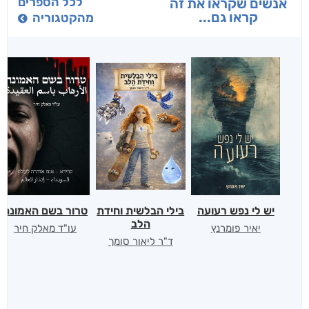
לכל הספרים
אנשים שקראו את זה
קראו גם...
מהקטגוריה
יש לי נפש רעועה
בילי הבלשית וחידת
טרור בשם האמונה
הלב
יאיר פומרנץ
עו"ד מאלק חיר
ד"ר ליאור סומך