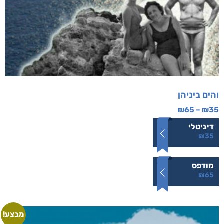
והים ביניהן
₪
65
–
₪
35
דיגיטלי
₪
35
מודפס
₪
65
מבצע!