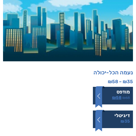
נעמה הכל-יכולה
₪
58
–
₪
35
מודפס
₪
58
₪
68
דיגיטלי
₪
35