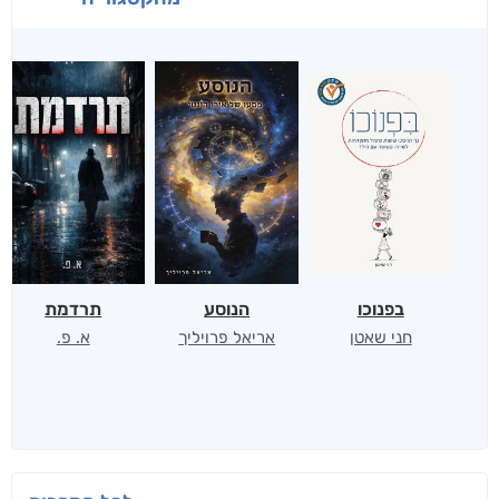
בפנוכו
הנוסע
תרדמת
חני שאטן
אריאל פרויליך
א. פ.