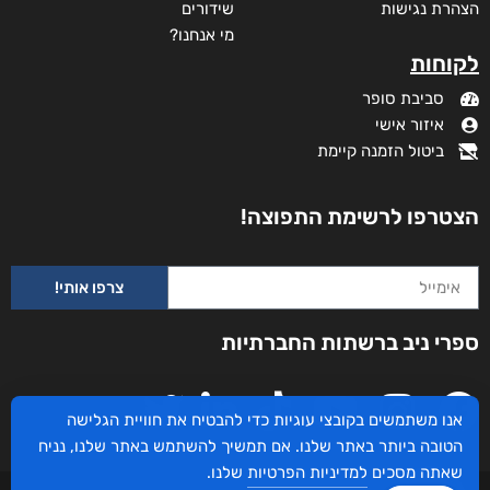
הצהרת נגישות
שידורים
מי אנחנו?
לקוחות
סביבת סופר
איזור אישי
ביטול הזמנה קיימת
הצטרפו לרשימת התפוצה!
צרפו אותי!
ספרי ניב ברשתות החברתיות
ניגונו של עוף החול
אנו משתמשים בקובצי עוגיות כדי להבטיח את חוויית הגלישה
דורג
₪
46
–
₪
29
5.00
הטובה ביותר באתר שלנו. אם תמשיך להשתמש באתר שלנו, נניח
מתוך 5
דיגיטלי
שאתה מסכים
למדיניות הפרטיות
שלנו.
₪
29
₪
35