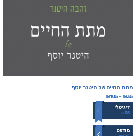
מתת החיים של היטנר יוסף
₪
105
–
₪
35
דיגיטלי
₪
35
מודפס