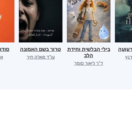
רעועה
בילי הבלשית וחידת
טרור בשם האמונה
סודו
הלב
רנץ
עו"ד מאלק חיר
אל
ד"ר ליאור סומך