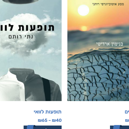
ם
תופעות לוואי
₪
65
–
₪
40
₪