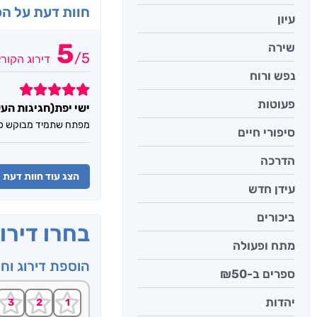
חוות דעת על ה
עיון
5
שירה
/
5
דירוג הקור
נפש ורוח
5
פעוטות
ישי יפת(חגיגות העש
מפתח שתמיד מבוקש כמו
סיפורי חיים
הדרכה
הצג עוד חוות דעת
עידן חדש
ביכורים
בחרו דירו
מתח ופעולה
הוספת דירוג וח
ספרים ב-₪50
יהדות