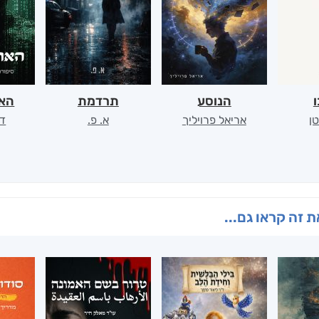
ו
הנוסע
תרדמת
האר
ן
אריאל פרויליך
א. פ.
דו
 זה קראו גם...