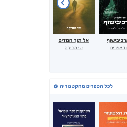
כיבישוף
אל תוך המדים
יין, שקרים והייטק
ד אפרים
שי מסיקה
קטי סול
לכל הספרים מהקטגוריה