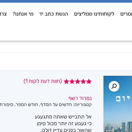
מרים
לקוחותינו ממליצים
הגשת כתב יד
מי אנחנו?
צרו
(חוות דעת לקוח
1
)
1
מדורג
5.00
מתוך 5
נמרוד רשף
מבוסס על
קטגוריות:
חדשים על המדף
,
חודש הספר
,
סיפורת
דירוגים של
לקוחות
אל תתבייש שאתה מתגעגע
כי געגוע זה יותר מכול סימן
שהאור בפנים עדיין דולק,