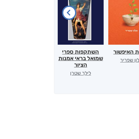
ת האיפשור
השתקפות ספרי
הלב של אמא
שמואל בראי אמנות
ון שפריר
ירדן כהן
הציור
לילך שטרן