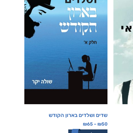
שדים ושלדים בארון הקודש
₪
65
–
₪
50