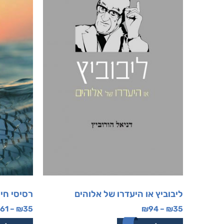
ליבוביץ או היעדרו של אלוהים
רסיסי חיי
61
–
₪
35
₪
94
–
₪
35