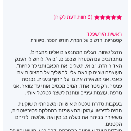
(
3
חוות דעת לקוח)
3
מדורגים
5.00
מתוך 5
ראשית הירשפלד
מבוסס על
קטגוריות:
חדשים על המדף
,
חודש הספר
,
סיפורת
דירוגים של
לקוחות
הדגל שחור. הגלים המתנפצים אלינו מתגרים',
מתכתבים עם הסערה שבפנים. "בואי", לוחש לי הענק
האדיר הזה, "בואי, תשליכי את הכאב ותני לך לחיות".
העוצמה שבים קוראת אליי להשליך אל המצולות את
כאבי. אני משאירה את נוי על החוף ונענית. נכנסת
פנימה, רק מטר אחד. המים מכסים אותי עד צוואר. אני
מרפה. עוצמת עיניים ונותנת לשצף לטלטל אותי.
בעקבות סדרת טלטלות אישיות ומשפחתיות שוקעת
תחיה לדיכאון עמוק ומתאשפזת במחלקה פסיכיאטרית,
משאירה בביתה את בעלה בנימין ואת שלושת ילדיהם
הקטנים.
מילדותה ועד אשפוזה במחלקה, דרך רגעי השיא והשפל