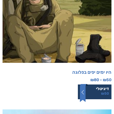
היו ימים יפים בפלוגה
₪
80
–
₪
50
דיגיטלי
₪
50