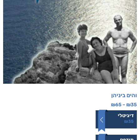
והים ביניהן
₪
65
–
₪
35
דיגיטלי
₪
35
מודפס