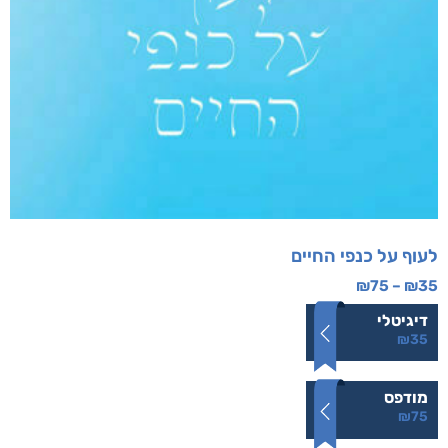
לעוף על כנפי החיים
₪
75
–
₪
35
דיגיטלי
₪
35
מודפס
₪
75