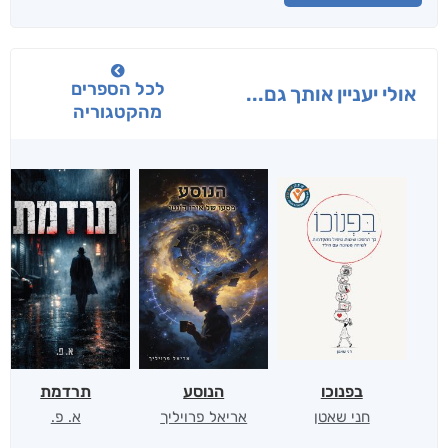
לכל הספרים
אולי יעניין אותך גם...
מהקטגוריה
בפנוכו
הנוסע
תרדמת
חני שאטן
אריאל פרויליך
א. פ.