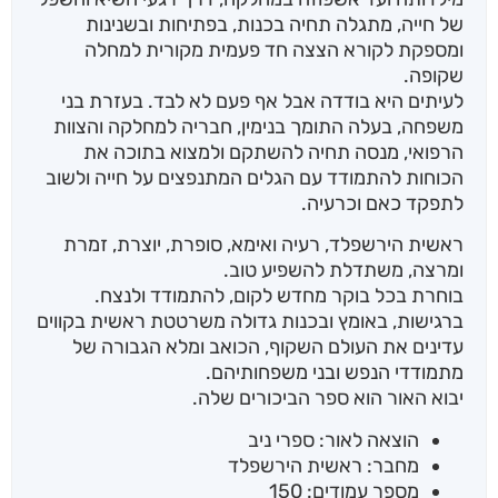
של חייה, מתגלה תחיה בכנות, בפתיחות ובשנינות
ומספקת לקורא הצצה חד פעמית מקורית למחלה
שקופה.
לעיתים היא בודדה אבל אף פעם לא לבד. בעזרת בני
משפחה, בעלה התומך בנימין, חבריה למחלקה והצוות
הרפואי, מנסה תחיה להשתקם ולמצוא בתוכה את
הכוחות להתמודד עם הגלים המתנפצים על חייה ולשוב
לתפקד כאם וכרעיה.
ראשית הירשפלד, רעיה ואימא, סופרת, יוצרת, זמרת
ומרצה, משתדלת להשפיע טוב.
בוחרת בכל בוקר מחדש לקום, להתמודד ולנצח.
ברגישות, באומץ ובכנות גדולה משרטטת ראשית בקווים
עדינים את העולם השקוף, הכואב ומלא הגבורה של
מתמודדי הנפש ובני משפחותיהם.
יבוא האור הוא ספר הביכורים שלה.
הוצאה לאור: ספרי ניב
מחבר: ראשית הירשפלד
מספר עמודים: 150