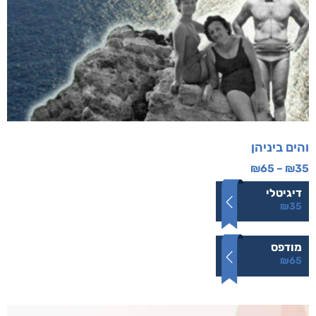
והים ביניהן
₪
65
–
₪
35
דיגיטלי