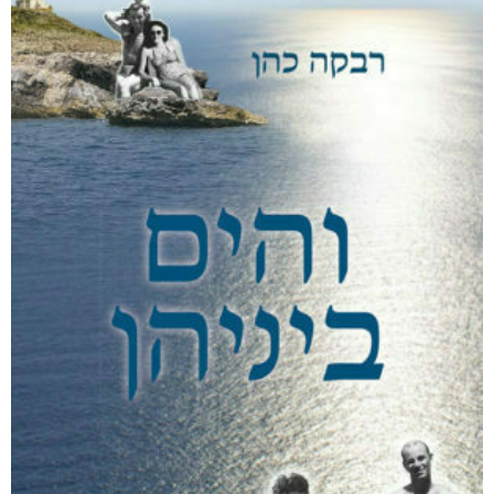
מודפס
₪
94