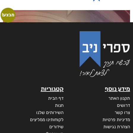
₪
53
–
₪
40
דיגיטלי
₪
40
מודפס
₪
53
מבצע!