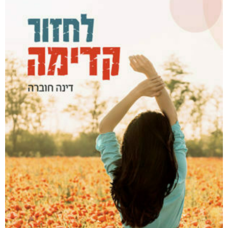
₪
35
מודפס
₪
65