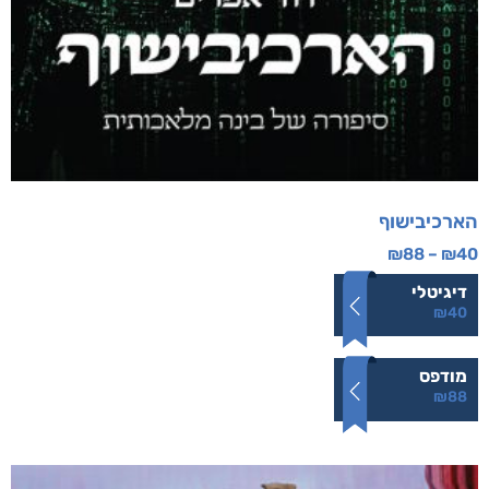
הארכיבישוף
₪
88
–
₪
40
דיגיטלי
₪
40
מודפס
₪
88