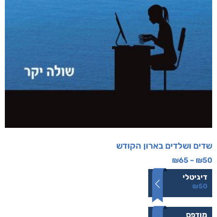
שדים ושלדים בארון הקודש
₪
65
–
₪
50
דיגיטלי
₪
50
מודפס