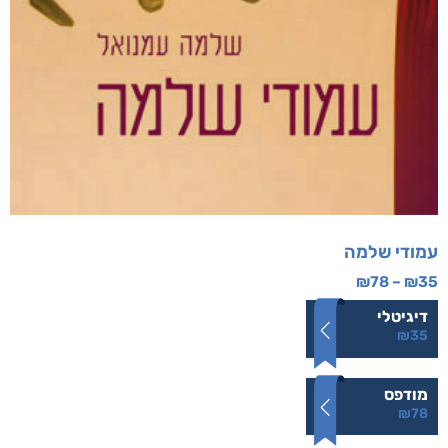
עמודי שלמה
₪
78
–
₪
35
דיגיטלי
₪
35
מודפס
₪
78