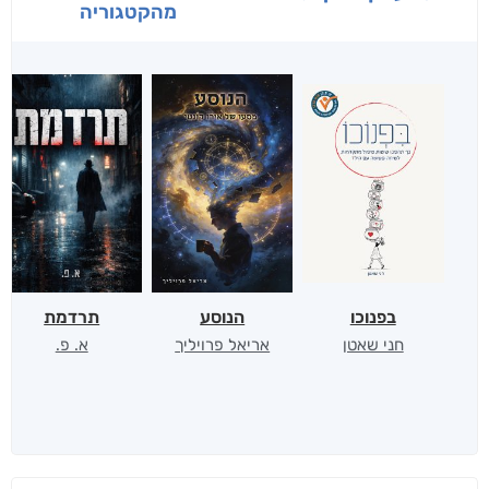
מהקטגוריה
בפנוכו
הנוסע
תרדמת
חני שאטן
אריאל פרויליך
א. פ.