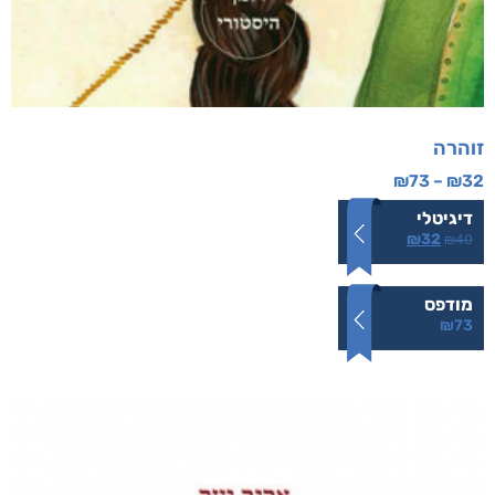
זוהרה
₪
73
–
₪
32
דיגיטלי
₪
32
₪
40
מודפס
₪
73