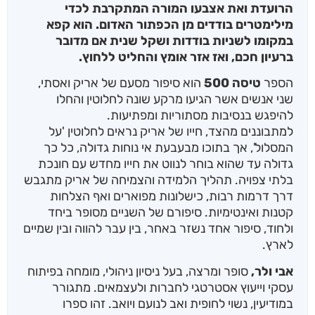
הרועדת ואת אצבעו המורה המתקרבת לכדי
מילימטרים בודדים מן הכפתור האדום. הוא קפא
במקומו לשניות בודדות ושקל שנית אם מדובר
ברעיון חכם, ואז אזר אומץ והחליט ללחוץ.
הספר
טיסה 500
הוא סיפור מסעם של אריק ואסתי,
שני אנשים אשר הגיעו מרקע שונה לחלוטין והחלו
להיפגש בנסיבות מסתוריות ומפתיעות.
למתבוננים מהצד, חייו של אריק נראים לחלוטין 'על
המסלול', אך בתוכו מבעבעת אי נוחות גדולה, כל כך
גדולה עד שהוא בוחר לנווט את חייו מחדש עם חונכת
בלתי צפויה. תהליך הלמידה והצמיחה של אריק מתגבש
דרך דרמות רבות, כישלונות מפוארים ואף הצלחות
קטנות ואינטימיות. סיפורם של השניים מסופר ביחד
ולחוד, סיפור אחד נשזר באחר, בין עבר להווה ובין שמיים
לארץ.
אבי ולר,
סופר ומרצה, בעל ניסיון ניהולי, מומחה בפיתוח
עסקי וייעוץ אסטרטגי לחברות ולעצמאים. מתגורר
במודיעין, נשוי לחופית ואב לנועם ויואב. זהו ספרו