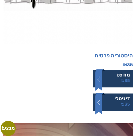
היסטוריה פרטית
₪
35
מודפס
₪
35
דיגיטלי
₪
35
מבצע!