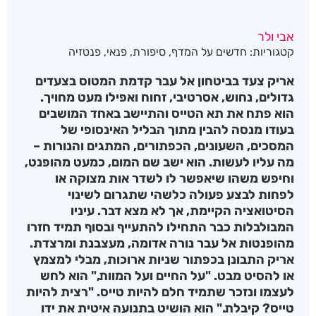
אבי ולר
קטגוריות:
חדשים על המדף
,
סיפורת
,
פנאי
,
פנטזיה
אריק צעד בביטחון אל עבר קדמת המטוס בצעדים
גדולים, נחוש, אסרטיבי, זחוח ואפילו מעט מחויך.
הוא פתח את תא הטייס והתיישב באחד המושבים
בעודו מנסה להבין מתוך הבליל האינסופי של
המסכים, השעונים, הכפתורים, המתגים והנורות –
מה עליו לעשות. הוא ישב שם המום, כמעט מהופנט,
וחיפש משהו שיאפשר לו לשדר אות מצוקה או
לפחות לבצע פעולה כלשהי שתגרום לשינוי
הסיטואציה הקיימת, אך לא מצא דבר. עיניו
המבולבלות כבר התחילו להתעייף ובסוף תמיד חזרו
מהופנטות אל עבר נורה אדומה, מעצבנת ומרצדת.
אריק התבונן בכפתור שניות ארוכות, מבלי למצמץ
או להסיט מבט. "על החיים ועל המוות," הוא לחש
לעצמו ונזכר שתמיד חלם להיות טייס. "רצית להיות
טייס? קיבלת." הוא הושיט בתנועה איטית את ידו