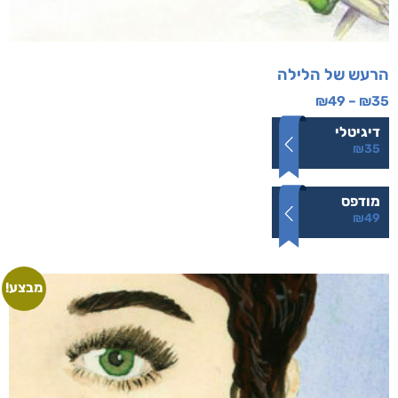
הרעש של הלילה
₪
49
–
₪
35
דיגיטלי
₪
35
מודפס
₪
49
מבצע!