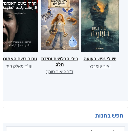
יש לי נפש רעועה
בילי הבלשית וחידת
טרור בשם האמונה
הלב
יאיר פומרנץ
עו"ד מאלק חיר
ד"ר ליאור סומך
חפש בחנות