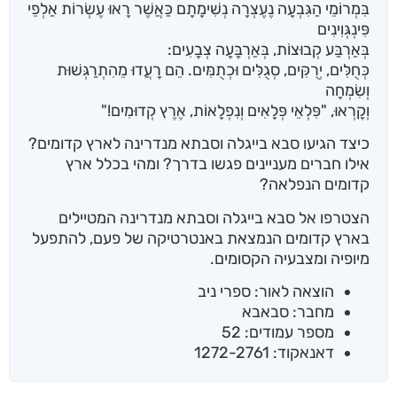
בִּמְרוֹמֵי הַגִּבְעָה נֶעֶצְרָה נְשִׁימָתָם כַּאֲשֶׁר רָאוּ עֶשְׂרוֹת אַלְפֵי
פִּינְגְּוִינִים
בְּאַרְבַּע קְבוּצוֹת, בְּאַרְבָּעָה צְבָעִים:
כְּחֻלִּים, יְרֻקִּים, סְגֻלִּים וּכְתֻמִּים. הֵם רָעֲדוּ מֵהִתְרַגְּשׁוּת
וְשִׂמְחָה
וְקָרְאוּ, "פִּלְאֵי פְּלָאִים וְנִפְלָאוֹת, אֶרֶץ קְדוּמִים!"
כיצד הגיעו סבא בייגלה וסבתא מנדרינה לארץ קדומים?
אילו חברים מעניינים פגשו בדרך? ומהי בכלל ארץ
קדומים הנפלאה?
הצטרפו אל סבא בייגלה וסבתא מנדרינה המטיילים
בארץ קדומים הנמצאת באנטרטיקה של פעם, להתפעל
מיופיה ומצבעיה הקסומים.
הוצאה לאור: ספרי ניב
מחבר: סבאבא
מספר עמודים: 52
דאנאקוד: 1272-2761