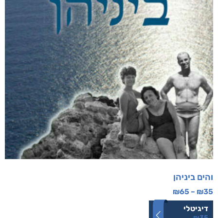
והים ביניהן
₪
65
–
₪
35
דיגיטלי
₪
35