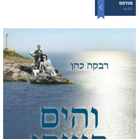
מודפס
₪
49