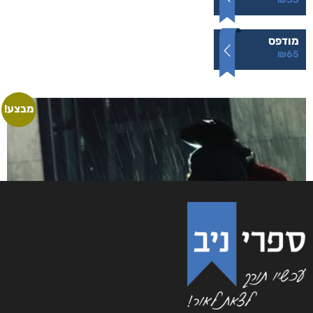
מודפס
₪
65
מבצע!