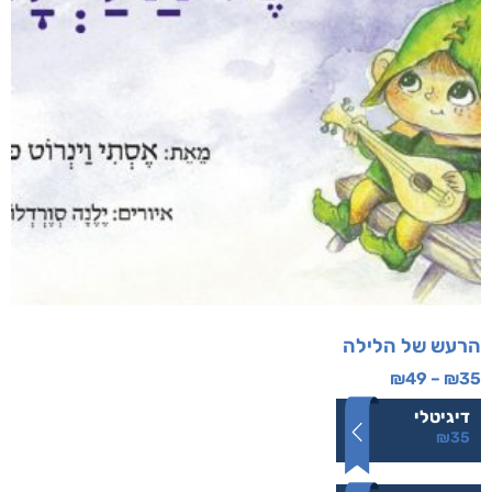
הרעש של הלילה
₪
49
–
₪
35
דיגיטלי
₪
35