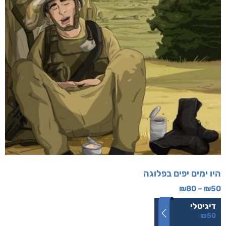
היו ימים יפים בפלוגה
₪
80
–
₪
50
דיגיטלי
₪
50