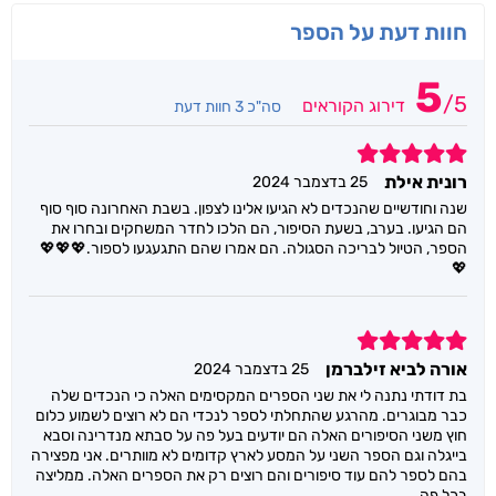
חוות דעת על הספר
5
/
5
דירוג הקוראים
סה"כ 3 חוות דעת
5
רונית אילת
25 בדצמבר 2024
שנה וחודשיים שהנכדים לא הגיעו אלינו לצפון. בשבת האחרונה סוף סוף
הם הגיעו. בערב, בשעת הסיפור, הם הלכו לחדר המשחקים ובחרו את
הספר, הטיול לבריכה הסגולה. הם אמרו שהם התגעגעו לספור.💖💖💖
💖
5
אורה לביא זילברמן
25 בדצמבר 2024
בת דודתי נתנה לי את שני הספרים המקסימים האלה כי הנכדים שלה
כבר מבוגרים. מהרגע שהתחלתי לספר לנכדי הם לא רוצים לשמוע כלום
חוץ משני הסיפורים האלה הם יודעים בעל פה על סבתא מנדרינה וסבא
בייגלה וגם הספר השני על המסע לארץ קדומים לא מוותרים. אני מפצירה
בהם לספר להם עוד סיפורים והם רוצים רק את הספרים האלה. ממליצה
בכל פה .