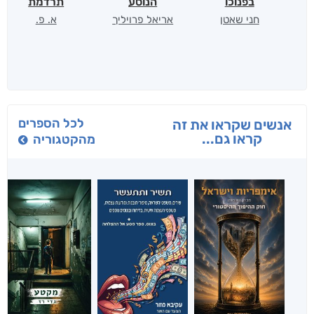
בפנוכו
הנוסע
תרדמת
חני שאטן
אריאל פרויליך
א. פ.
לכל הספרים
אנשים שקראו את זה
קראו גם...
מהקטגוריה