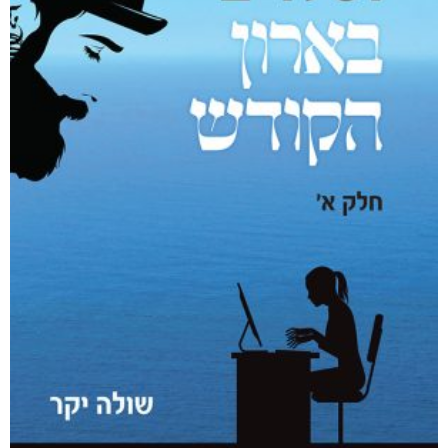
₪
65
–
₪
40
דיגיטלי
₪
40
מודפס
₪
65