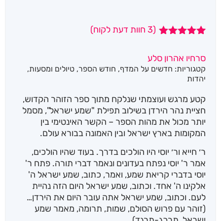
(
3
חוות דעת לקוח)
3
מדורגים
5.00
מתוך 5
סרחיו אהרון סלע
מבוסס על
קטגוריות:
חדשים על המדף
,
חודש הספר
,
טיולים ומסעות
,
דירוגים של
לקוחות
יהדות
קטע מרגש ועוצמתי שנלקח מתוך ספר הזוהר הקדוש,
חציית נהר הירדן בשילוב תפילת "שמע ישראל", מסמל
יותר מכול את מהות הספר – הקשר האינטימי בין
המקומות בארץ ישראל ובין האמונה בבורא עולם.
ר׳ חייא ור׳ יוסי היו הולכים בדרך. בעוד שהיו הולכים,
אמר ר' יוסי נפתח בעדונים ונאמר דברי תורה. פתח ר'
יוסי בדברי קריאת שמע, ואמר, כתוב, שמע ישראל ה'
אלקינו ה' אחד. וכתוב, שמע ישראל היום הזה נהיית
לעם. וכתוב, שמע ישראל אתה עובר היום את הירדן…
(זוהר עם פרוש הסולם, שמות, תרומה, מאמר שמע
ישראל, תרכג-תרגד).