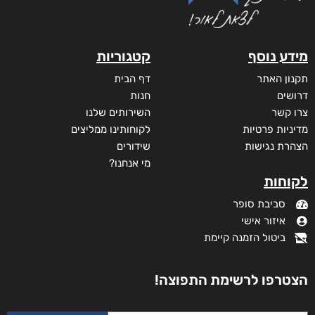
מתת החיים של היטנר יוסף
₪
105
–
₪
35
דיגיטלי
₪
35
מודפס
₪
105
מידע נוסף
קטגוריות