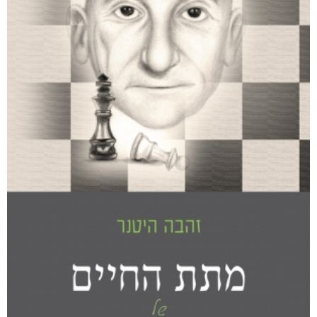
דמנציה: המדריך למטפלים באדם עם דמנציה (אלצהיימר)
₪
40
דיגיטלי
₪
40