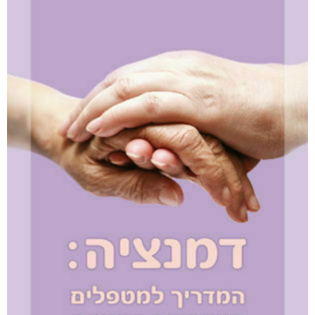
שדים ושלדים בארון הקודש
₪
65
–
₪
50
דיגיטלי
₪
50
מודפס
₪
65