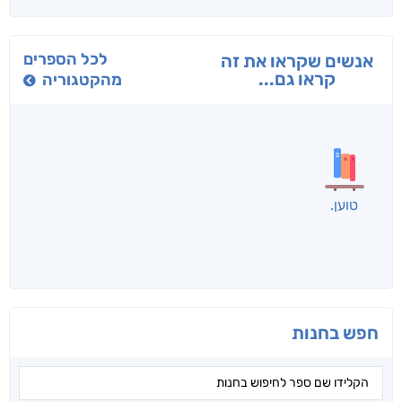
בפנוכו
הנוסע
תרדמת
חני שאטן
אריאל פרויליך
א. פ.
לכל הספרים
אנשים שקראו את זה
קראו גם...
מהקטגוריה