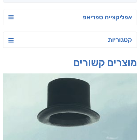
יש לי נפש רעועה
בילי הבלשית וחידת
טרור בשם האמונה
הלב
יאיר פומרנץ
עו"ד מאלק חיר
ד"ר ליאור סומך
חפש בחנות
אפליקציית ספריאפ