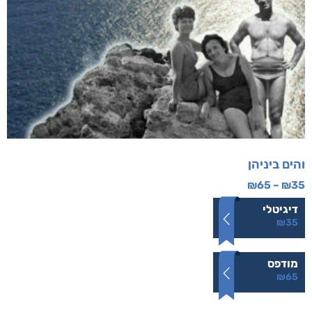
והים ביניהן
₪
65
–
₪
35
דיגיטלי
₪
35
מודפס
₪
65