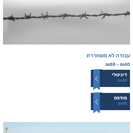
עבודה לא משחררת
₪
88
–
₪
40
דיגיטלי
₪
40
מודפס
₪
88