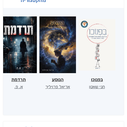
מהקטגוריה
בפנוכו
הנוסע
תרדמת
חני שאטן
אריאל פרויליך
א. פ.