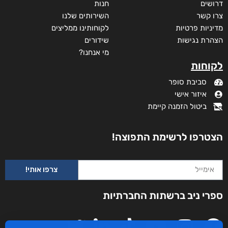
דרושים
חנות
צרו קשר
השירותים שלנו
מדיניות פרטיות
לקוחותינו ממליצים
הצהרת נגישות
שידורים
מי אנחנו?
לקוחות
סביבת סופר
איזור אישי
ביטול הזמנה קיימת
הצטרפו לרשימת התפוצה!
ניגונו של עוף החול
צרפו אותי!
דורג
₪
46
–
₪
29
5.00
מתוך 5
דיגיטלי
ספרי ניב ברשתות החברתיות
₪
29
₪
35