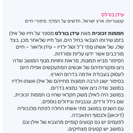
עידן בורלס
קטגוריות:
ארץ ישראל
,
חדשים על המדף
,
סיפורי חיים
חממות זכוכית
מאת
עידן בורלס
מספר על חייו של אילן
בזמן שירותו הצבאי בחיל הים, ועל חייו שלאחר מכן, בצד
שלו, של אשתו מַתִי ז’’ל ושל ילדיו – עידן וליאור – חיים
מורכבים אשר ידעו עליות ומורדות.
הסיפור מביא תמונות, מראות וחוויות מנוף המושב שדה
ניצן ומקורותיהם של אנשים המתעקשים אפילו היום
לעסוק בעבודת אדמה בדרום הארץ.
בסיפור ישנן הרבה תמונות מחייהם של אילן אשתו וילדיו
במושב שדה ניצן אשר נמצא בדרום.
במושב היה לאילן משק חקלאי שהיו בו חממות זכוכית,
שם גידל ורדים, עגבניות וגידולים נוספים.
עם השנים במושב מתי אשתו החלה לפתח מלנכוליה
(דיכאון) ולבסוף התאבדה.
לפעמים יש גם קטעים קומיים מהצבא של אילן וגם
במושב יש קטעים מצחיקים.