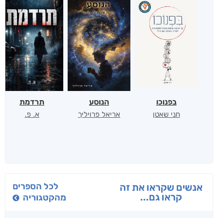
בפנוכו
הנוסע
תרדמת
חני שאטן
אריאל פרויליך
א. פ.
לכל הספרים
אנשים שקראו את זה
קראו גם...
מהקטגוריה