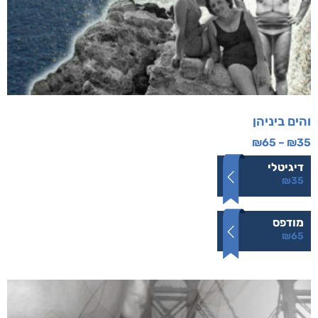
והים ביניהן
₪
65
–
₪
35
דיגיטלי
₪
35
מודפס
₪
65