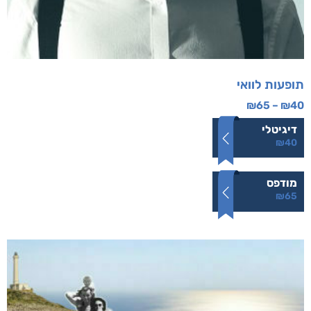
תופעות לוואי
₪
65
–
₪
40
דיגיטלי
₪
40
מודפס
₪
65