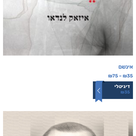
אינשם
₪
75
–
₪
35
דיגיטלי
₪
35