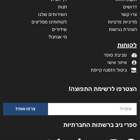
דרושים
חנות
צרו קשר
השירותים שלנו
מדיניות פרטיות
לקוחותינו ממליצים
הצהרת נגישות
שידורים
מי אנחנו?
לקוחות
סביבת סופר
איזור אישי
ביטול הזמנה קיימת
והים ביניהן
₪
65
–
₪
35
הצטרפו לרשימת התפוצה!
דיגיטלי
₪
35
צרפו אותי!
מודפס
ספרי ניב ברשתות החברתיות
₪
65