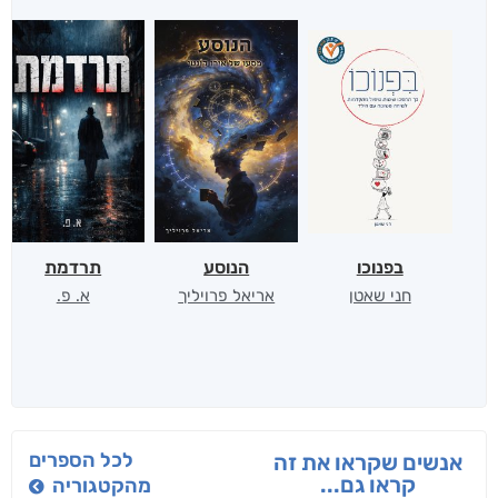
בפנוכו
הנוסע
תרדמת
חני שאטן
אריאל פרויליך
א. פ.
לכל הספרים
אנשים שקראו את זה
קראו גם...
מהקטגוריה