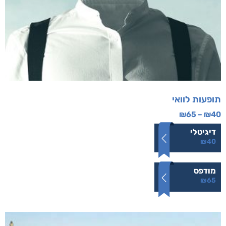
תופעות לוואי
₪
65
–
₪
40
דיגיטלי
₪
40
מודפס
₪
65