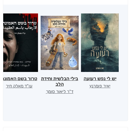
יש לי נפש רעועה
בילי הבלשית וחידת
טרור בשם האמונה
הלב
יאיר פומרנץ
עו"ד מאלק חיר
ד"ר ליאור סומך