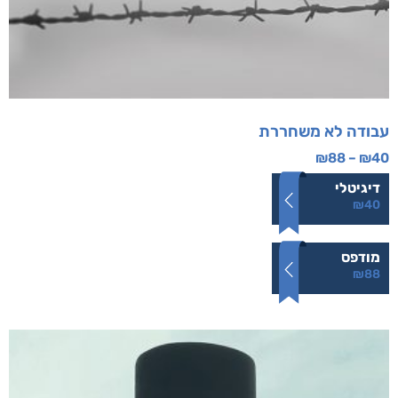
עבודה לא משחררת
₪
88
–
₪
40
דיגיטלי
₪
40
מודפס
₪
88