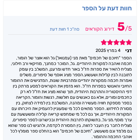
חוות דעת על הספר
5
/
5
דירוג הקוראים
סה"כ 1 חוות דעת
5
דני
4 במרץ 2025
הספר "חיוכם של חכמים" מאת מני (עמנואל) גל הוא אוצר של הומור,
חכמה ואהבה למקורות היהודיים. גל, המוכר כמחנך, מוזיקאי ורב חילוני,
מצליח להאיר את ספרות חז"ל באור חדש ומרענן, המשלב בין עומק
לתובנה לבין קלילות ושעשוע.​ הספר מציג אוסף של סיפורים, משלים
ואמרות חכמה ממקורות יהודיים ומתרבויות שונות, המדגישים את ההומור
החיובי והאנושי בספרות חז"ל. הוא מזמין את הקוראים למסע מרתק בין
דפי ההיסטוריה והתרבות היהודית, תוך שהוא מציג את חז"ל לא רק
כחכמים ומורים, אלא גם כאנשים עם חולשות, רגשות והומור.​ הקריאה
בספר מספקת חוויה מעשירה ומהנה, המשלבת בין למידה לצחוק, בין
מסורת לחידוש. הספר מתאים לכל מי שמעוניין להעמיק את היכרותו עם
המקורות היהודיים, אך גם לכל מי שמחפש קריאה קלילה ומשעשעת עם
ערך מוסף.​ מני גל, בתשוקתו לתרבות היהודית ובכישרונו לספר סיפורים,
מצליח לחבר בין העבר להווה, בין המסורת לקדמה, ולהגיש לנו ספר שהוא
גם מלמד וגם משעשע. "חיוכם של חכמים" הוא בהחלט ספר מומלץ לכל
אוהבי החכמה וההומור.​