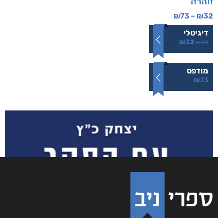
זוהרה
₪
73
–
₪
32
דיגיטלי
₪
32
₪
40
מודפס
₪
73