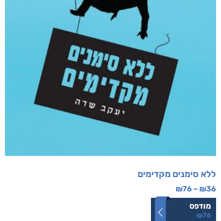
ללא סימנים מקדימים
₪
76
–
₪
36
מודפס
₪
76