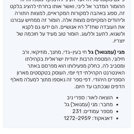
ההומור המדבר אל ליבי, ואשר אותו בחרתי להציג בלקט
זה, ספוג באהבה למקורות המקראיים, למצוות התורה
וליהודים המקיימים מצוות אלה. הומור זה ממחיש עבורנו
את העובדה שחז"ל היו אנושיים. הם ידעו גם לקנא
ולשנוא, לתעב וללעוג. הומור טוב מעיד על חוכמה של
יוצריו.
מני (עמנואל) גל
חי בעין-גדי, מחנך, מוזיקאי, ורב
חילוני, המטפח תרבות יהודית ישראלית בקהילתו
ומסביב לה. כחלק מפעילותו הוא מפרסם באתר
האינטרנט הקהילתי דף יומי, העוסק בטקסטים מארון
הספרים היהודי. דפי ספר זה נאספו מתוך למעלה מאלף
הדפים שנכתבו עד היום.
הוצאה לאור: ספרי ניב
מחבר: מני (עמנואל) גל
מספר עמודים: 231
דאנאקוד: 1272-2959