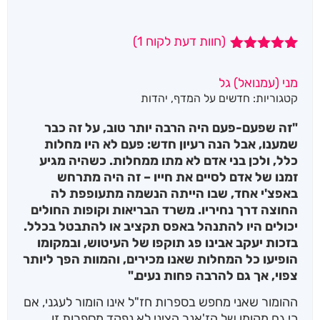
(חוות דעת לקוח
1
)
1
מדורג
5.00
מתוך 5
מני (עמנואל) גל
מבוסס על
קטגוריות:
חדשים על המדף
,
יהדות
דירוגים של
לקוחות
"זה שפעם-פעם היה הרבה יותר טוב, על זה כבר
שמענו, אבל הנה רעיון חדש: פעם לא היו מחלות
כלל, ולכן בני אדם לא מתו ממחלות. כשהיה מגיע
זמנו של אדם לסיים את חייו – זה היה מתרחש
באפצ'י אחד, שבו הייתה הנשמה מתעופפת לה
החוצה דרך נחיריו. משרד הבריאות וקופות החולים
יכולים היו להתנהל באפס תקציב או להתבטל בכלל.
בזכות יעקב אבינו פג תוקפו של העיטוש, ובמקומו
הופיעו כל המחלות שאנו מכירים, והמוות הפך ליותר
צפוי, אך גם להרבה פחות נעים."
ההומור שאני מחפש בספרות חז"ל אינו הומור לעגני, אם
כי גם מקומו של הז'אנר הציני לא נפקד מספרות זו.