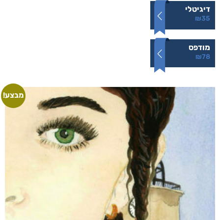
דיגיטלי
₪
35
מודפס
₪
78
מבצע!