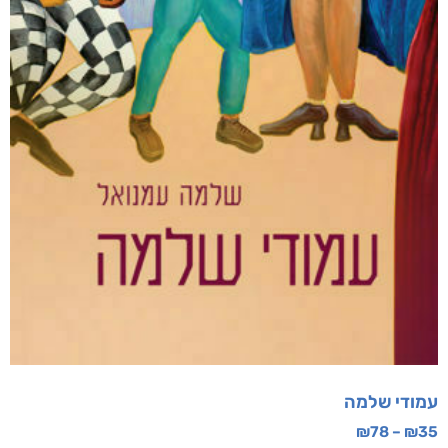
עמודי שלמה
₪
78
–
₪
35