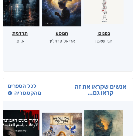
בפנוכו
הנוסע
תרדמת
חני שאטן
אריאל פרויליך
א. פ.
לכל הספרים
אנשים שקראו את זה
קראו גם...
מהקטגוריה