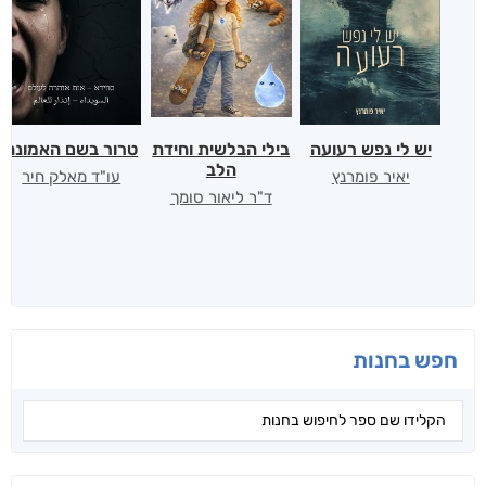
יש לי נפש רעועה
בילי הבלשית וחידת
טרור בשם האמונה
הלב
יאיר פומרנץ
עו"ד מאלק חיר
ד"ר ליאור סומך
חפש בחנות