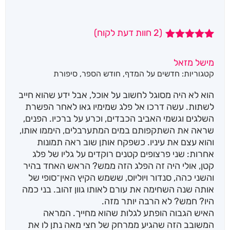
(
2
חוות דעת לקוח)
2
מדורגים
5.00
מתוך 5
מישל מזאל
מבוסס על
קטגוריות:
חדשים על המדף
,
חודש הספר
,
סיפורת
דירוגים של
לקוחות
הוא לא היה מסוגל לחשוב על אוכל, אבל ידע שהוא חייב
לשתות. עשה דרכו אל פלג שמימיו גאו לאחר הפשרת
השלגים וגשמי האביב הכבדים, וכרע על ברכיו. הפנים,
שראה את השתקפותם במים המתערבלים, היממו אותו,
והוא עצם את עיניו. כשפקח אותן שוב ראה תמונות
אחרות: שני פרצופים קטנים רוקדים על גליו של פלג
קטן, אולי היה זה הפלג הזה ממש? הראש האחד בהיר
והשני כהה, סנדור ויוליוס, ששמש הקיץ האין־סופי של
אותה שנה השחימה את עורם לאותו גוון זהוב. בני כמה
היו? חמש? לא הרבה יותר מזה.
האיש הגבוה הופתע לגלות שהוא מחייך. המראה
המשובב הזה שהגיע ממרחק של חצי מאה נתן לו את