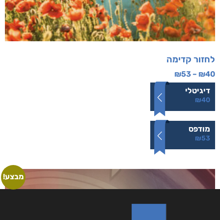
לחזור קדימה
₪
53
–
₪
40
דיגיטלי
₪
40
מודפס
₪
53
מבצע!