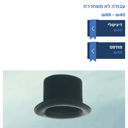
עבודה לא משחררת
₪
88
–
₪
40
דיגיטלי
₪
40
מודפס
₪
88