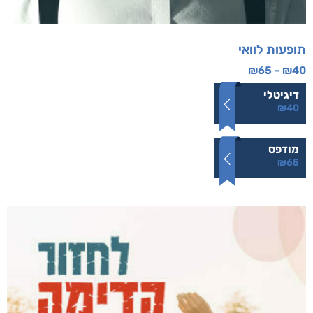
תופעות לוואי
₪
65
–
₪
40
דיגיטלי
₪
40
מודפס
₪
65