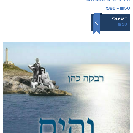
היו ימים יפים בפלוגה
₪
80
–
₪
50
דיגיטלי
₪
50