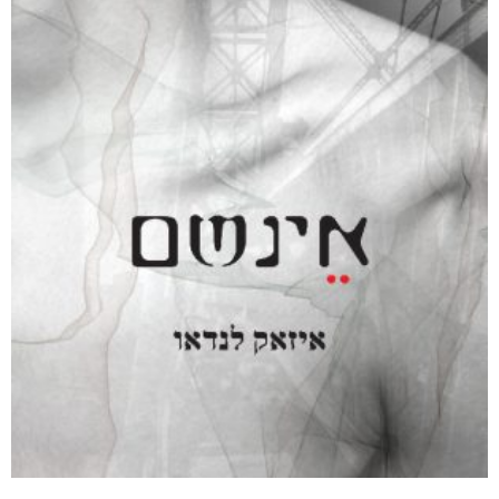
מודפס
₪
65