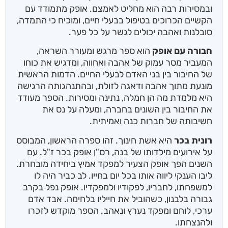
ובמסירות רבה הוא מחליט לאמצם. אופק מתמודד עם
הקשיים הכרוכים בטיפול בבעלי חיים, ומוכיח כי התמדה,
סובלנות ואהבה יכולים לגשר על כל פער.
חבורה עם אופק
הוא ספר מרגש ומעורר השראה,
המעביר מסר עמוק של אהבה ואחווה, ומדגיש את כוחו
של החיבור בין בני האדם לבעלי החיים. הדמות הראשית
מוּנעת מתוך אהבה ודאגה לזולת, ובהתנהגותה הרגישה
היא מלמדת מה הן חמלה, נתינה ומסירות. הספר מעודד
את החיבור בין השונים בחברה, ומעלה על נס את
חשיבותה של חברות כנה ואמיתית.
רונית בכר
היא אשת חינוך. זהו ספרה הראשון, המבוסס
על אירועים מילדותו של בנה, רס"ן אופק בכר ז"ל. עם
השנים הפך אופק הצעיר למפקד אמיץ ביחידה מובחרת.
ליבו הענקי ליווה אותו בכל יום בחייו. לב כביר היה לו
למשפחתו, לחבריו, לפקודיו ולמפקדיו. אופק נפל בקרב
גבורה בלבנון, כשהוביל את חייליו בלחימה. אבד אדם
ערכי, לוחם ומפקד נערץ ונאהב. הספר מוקדש לזכרו
ולהנצחתו.