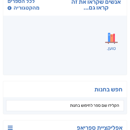
בפנוכו
הנוסע
תרדמת
חני שאטן
אריאל פרויליך
א. פ.
לכל הספרים
אנשים שקראו את זה
קראו גם...
מהקטגוריה