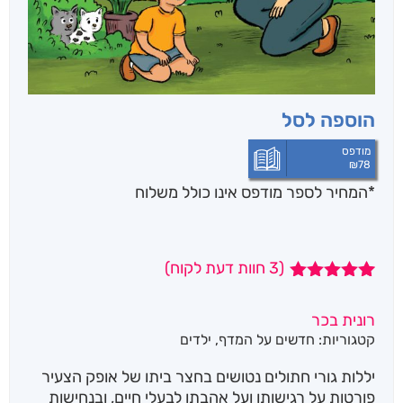
הוספה לסל
מודפס
₪
78
*המחיר לספר מודפס אינו כולל משלוח
(
3
חוות דעת לקוח)
3
מדורגים
5.00
מתוך 5
רונית בכר
מבוסס על
קטגוריות:
חדשים על המדף
,
ילדים
דירוגים של
לקוחות
יללות גורי חתולים נטושים בחצר ביתו של אופק הצעיר
פורטות על רגישותו ועל אהבתו לבעלי חיים, ובנחישות