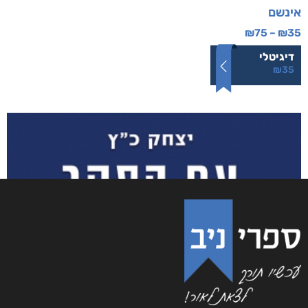
אינשם
₪
75
–
₪
35
דיגיטלי