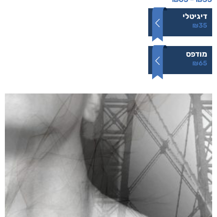
והים ביניהן
₪
65
–
₪
35
דיגיטלי
₪
35