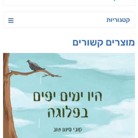
טעים לאכול בריא
פיץ האריה
ישראל-סין:
המשחק האסטרטגי
אפרת נבון
אור ביטון
קאריס וויטי
חפש בחנות
אפליקציית ספריאפ
קטגוריות