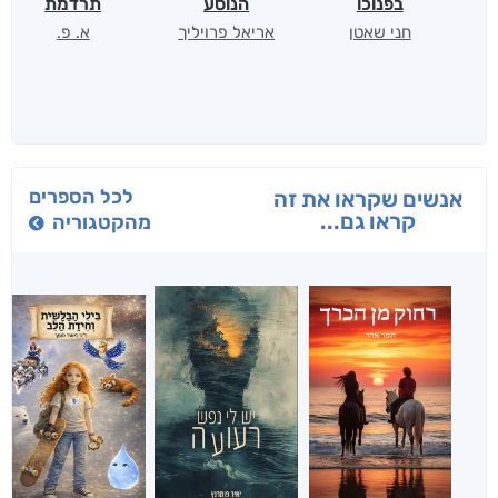
בפנוכו
הנוסע
תרדמת
חני שאטן
אריאל פרויליך
א. פ.
לכל הספרים
אנשים שקראו את זה
קראו גם...
מהקטגוריה