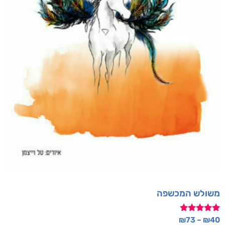
משולש המכשפה
דורג
₪
73
–
₪
40