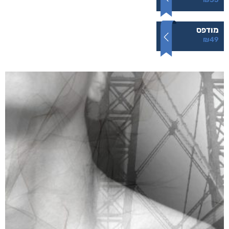
מודפס
₪
49