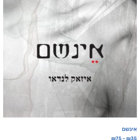
אינשם
₪
75
–
₪
35