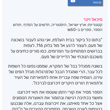
מהספר
מיכאל ויינר
קטגוריות:
ארץ ישראל
,
היסטוריה
,
חדשים על המדף
,
חודש
הספר
,
ספרים ב-₪50
"בתום כל ביקור בבית העלמין, אני נוהג לעבור בשכונה
של פעם, לעצור לרגע אל מול בלוק 116, לצפות
בברושים המתוחים עד המרומים, כמו מורים כחיצים על
משכנם הנוכחי של הדיירים של פעם.
בשונה ממגדל בבל של המקרא, שממנו נפוצו כל השפות
לכל עבר, הרי שמגדל הבבל שלמרגלות מגדל המים של
עירנו, הצמיח שפה עברית אחת לתפארתה של העיר
ולתפארת הורינו היקרים זיכרונם לברכה".
הספר מסיר את קורי הזמן שעטפו את תאי זיכרוננו
וחושף בכתיבה רגישה ובהומור את האוצרות הטמונים
אצל כל אחד מאיתנו, את זיכרונות עברנו, אלה שנכנעו
בנעימות לאבק השכחה. הסיפורים הקצרים על ה"היֹה