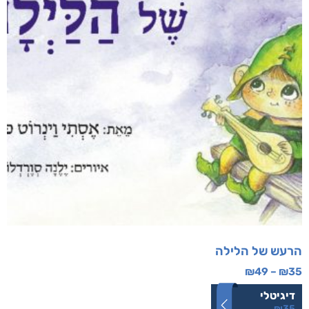
הרעש של הלילה
₪
49
–
₪
35
דיגיטלי
₪
35