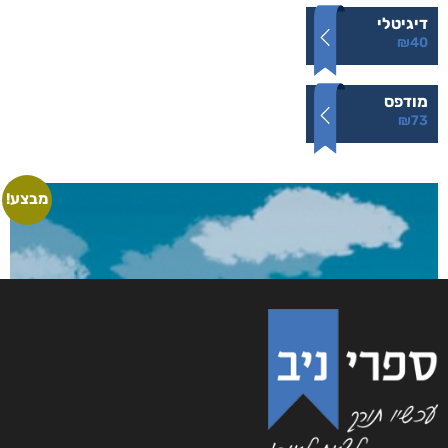
5.00
מתוך 5
דיגיטלי
₪
40
מודפס
₪
73
מבצע!