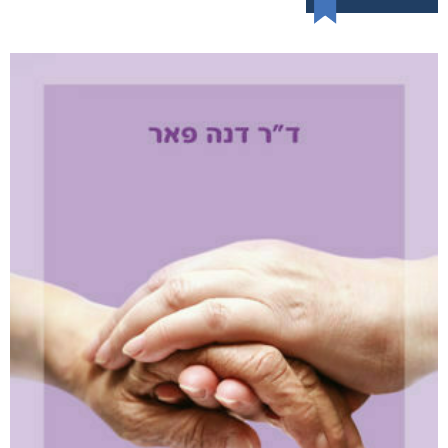
עמודי שלמה
₪
78
–
₪
35
דיגיטלי
₪
35
מודפס
₪
78