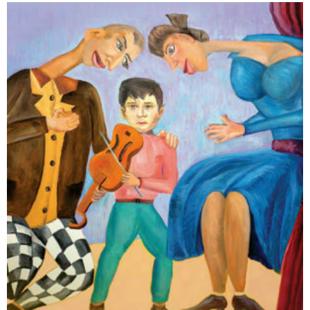
רסיסי חיים
₪
61
–
₪
35
דיגיטלי
₪
35