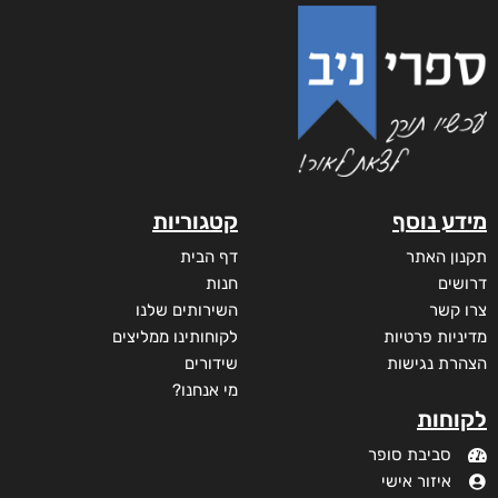
דמנציה: המדריך למטפלים באדם עם דמנציה (אלצהיימר)
₪
40
דיגיטלי
₪
40