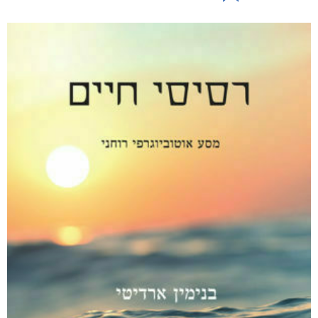
ללא סימנים מקדימים
₪
76
–
₪
36
מודפס
₪
76
דיגיטלי
₪
36