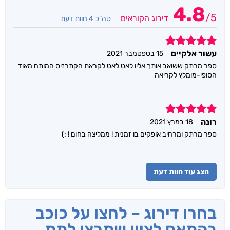
4.8
/
5
דירוג הקוראים
סה"כ 4 חוות דעת
5
עשור אלקיים
15 בספטמבר 2021
ספר מרתק ששואב אותך אליו לאט לאט לקראת הקתרזיס המותח מאוד
הסופי-מומלץ לקריאה
5
רונה
18 במרץ 2021
ספר מרתק ומרחיב אופקים בו זמנית ! ממליצה בחום ! :)
הצג עוד חוות דעת
בחרו דירוג – לחצו על כוכב
בהתאם לציון שתרצו לתת