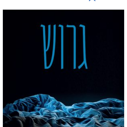
ללא סימנים מקדימים
₪
76
–
₪
36
מודפס
₪
76
דיגיטלי
₪
36