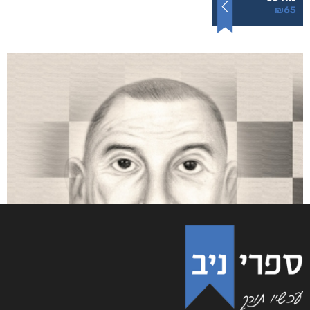
והים ביניהן
₪
65
–
₪
35
דיגיטלי
₪
35
מודפס
₪
65