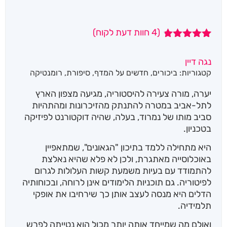
(
4
חוות דעת לקוח)
4
מדורגים
4.75
מתוך
נגה דיין
5 מבוסס על
קטגוריות:
ביכורים
,
חדשים על המדף
,
סיפורת
,
רומנטיקה
דירוגים של
לקוחות
יערה, מורה צעירה להיסטוריה, מגיעה מצפון הארץ
לתל-אביב במטרה להתנתק מהזיכרונות ומהתהיות
סביב מותו של נמרוד, בעלה, שהיה דוקטורנט לפיזיקה
בטכניון.
היא מתחילה ללמד בתיכון "הגאונים", שמתאפיין
באוכלוסייה מאתגרת, ולכן לא פלא שהיא נאלצת
להתמודד עם בעיות משמעת קשות העלולות לגרום
לפיטוריה. גם תוכניות הלימודים אינן לרוחה, ובכוחותיה
הדלים היא מנסה לעצב אותן כך שירחיבו את אופקי
תלמידיה.
ואולם מה שמייחד אותה יותר מכול הוא נטייתה לפרש