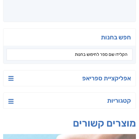
קראו גם...
מהקטגוריה
יש לי נפש רעועה
בילי הבלשית וחידת
טרור בשם האמונה
הלב
יאיר פומרנץ
עו"ד מאלק חיר
ד"ר ליאור סומך