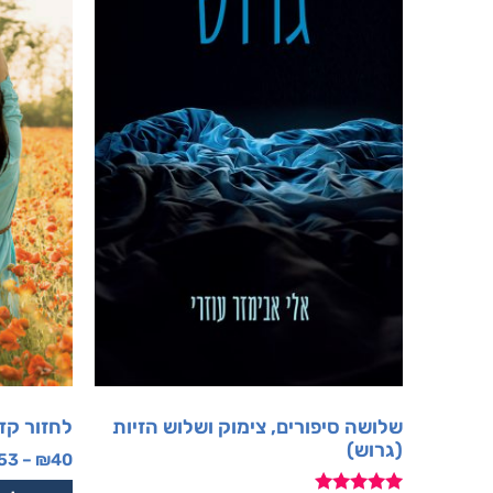
שלושה סיפורים, צימוק ושלוש הזיות
לחזור קד
(גרוש)
53
–
₪
40