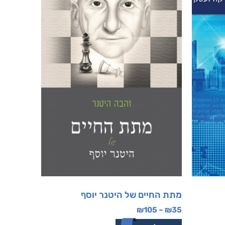
מתת החיים של היטנר יוסף
₪
105
–
₪
35