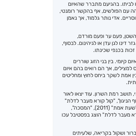
ו לביתו. בהגיעם מתברר שהאיום
הה עם הפולשים, אף בהקשר רומנטי,
יים. אדי נותר גלמוד, אך נאמן
והשטן, פעם ער ופעם מורדם,
ר דינו לגן עדן או לגיהינום. לבסוף,
זכות בכנפי שכינתו.
 קיומי. בין בני הזוג שוררים
ס למצילים, אך הם רואים בהם איום
ין אמת לשקר ביחס לחוץ ומחליטים
ית.
סיכולוג חינוכי, תושב רמת השרון. עוד יצאו לאור
 הניגון", "קול קורא מעבר לדלת"
(2007), "חוזה עם השטן", "המעגל האנושי", "שעת אמת" (2011), "המסכה",
 המחזה "קול קורא מעבר לדלת" הוצג בפסטיבל עכו
ברור ושקול בקריאה, שלעיתים