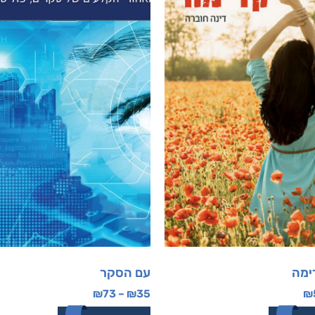
ימה
עם הסקר
₪
73
–
₪
35
₪