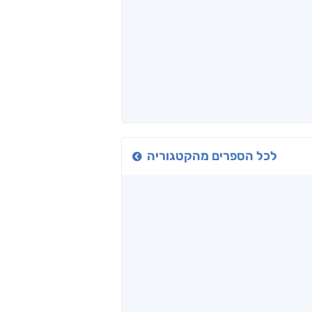
כיבישוף
אל תוך המדים
יין, שקרים והייטק
ד אפרים
שי מסיקה
קטי סול
לכל הספרים מהקטגוריה