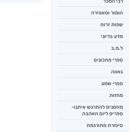
רבי המכר
הומור וסאטירה
שפות זרות
מדע בדיוני
ל.מ.ב
ספרי מתכונים
גאווה
יש לי נפש 
ספרי שמע
יאיר פומ
מחזות
מוזמנים להתרגש איתנו-
ספרים ליום האהבה
סיפורת מתורגמת