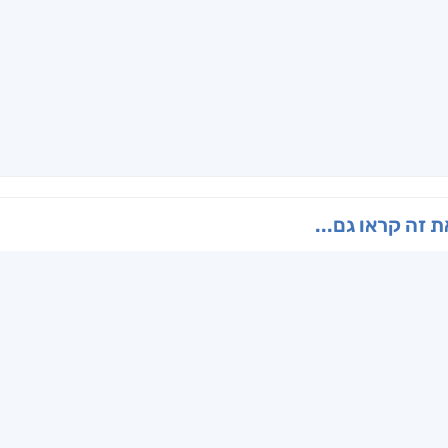
ו
הנוסע
תרדמת
האר
ן
אריאל פרויליך
א. פ.
דו
 זה קראו גם...