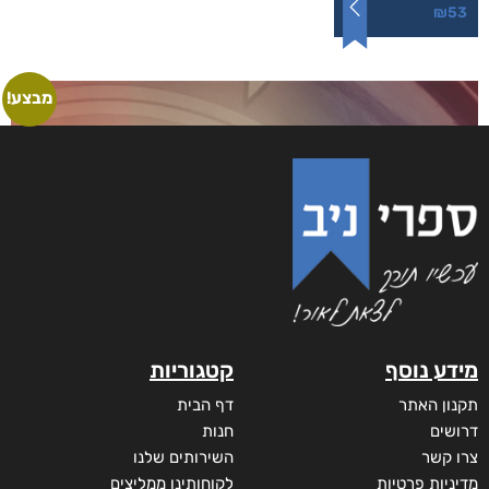
לחזור קדימה
₪
53
–
₪
40
דיגיטלי
₪
40
מודפס
₪
53