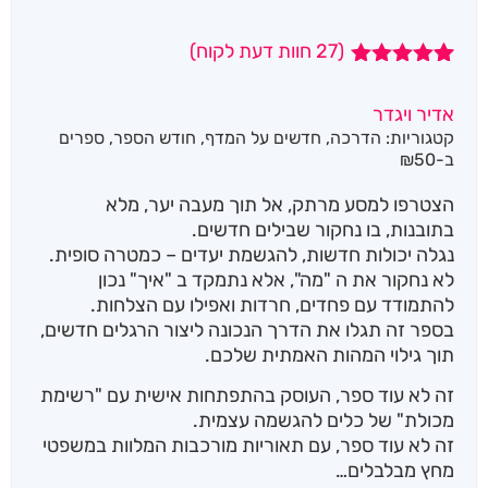
(
27
חוות דעת לקוח)
27
מדורגים
4.93
מתוך 5
אדיר ויגדר
מבוסס על
קטגוריות:
הדרכה
,
חדשים על המדף
,
חודש הספר
,
ספרים
דירוגים של
לקוחות
ב-₪50
הצטרפו למסע מרתק, אל תוך מעבה יער, מלא
בתובנות, בו נחקור שבילים חדשים.
נגלה יכולות חדשות, להגשמת יעדים – כמטרה סופית.
לא נחקור את ה "מה", אלא נתמקד ב "איך" נכון
להתמודד עם פחדים, חרדות ואפילו עם הצלחות.
בספר זה תגלו את הדרך הנכונה ליצור הרגלים חדשים,
תוך גילוי המהות האמתית שלכם.
זה לא עוד ספר, העוסק בהתפתחות אישית עם "רשימת
מכולת" של כלים להגשמה עצמית.
זה לא עוד ספר, עם תאוריות מורכבות המלוות במשפטי
מחץ מבלבלים…