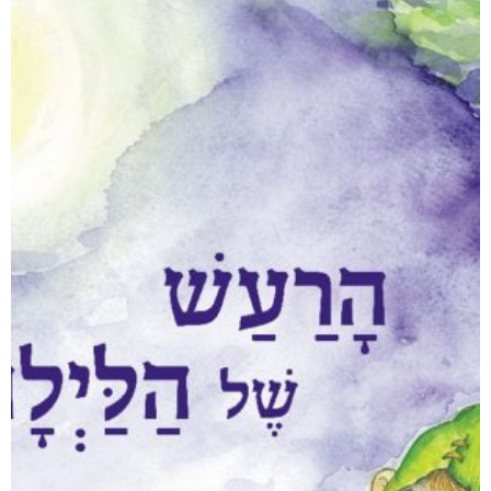
היו ימים יפים בפלוגה
₪
80
–
₪
50
דיגיטלי
₪
50