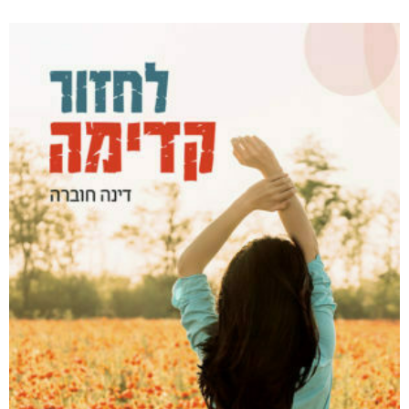
הרעש של הלילה
₪
49
–
₪
35
דיגיטלי
₪
35
מודפס
₪
49