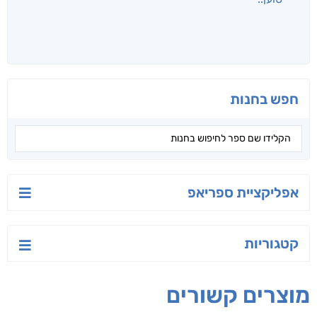
לכל הספרים
אנשים שקראו את זה
קראו גם...
מהקטגוריה
יש לי נפש רעועה
בילי הבלשית וחידת
טרור בשם האמונה
הלב
יאיר פומרנץ
עו"ד מאלק חיר
ד"ר ליאור סומך