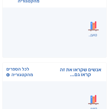
מהקטגוריה
בפנוכו
הנוסע
תרדמת
חני שאטן
אריאל פרויליך
א. פ.