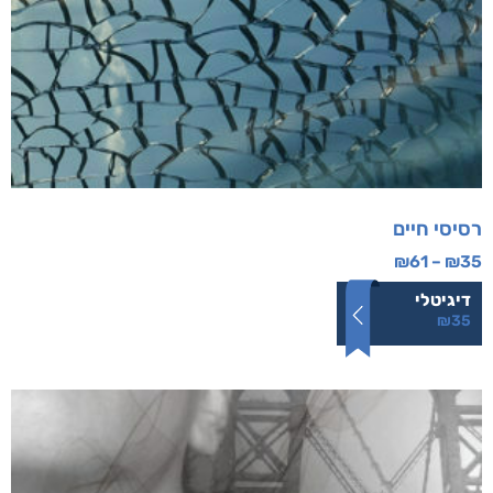
רסיסי חיים
₪
61
–
₪
35
דיגיטלי
₪
35