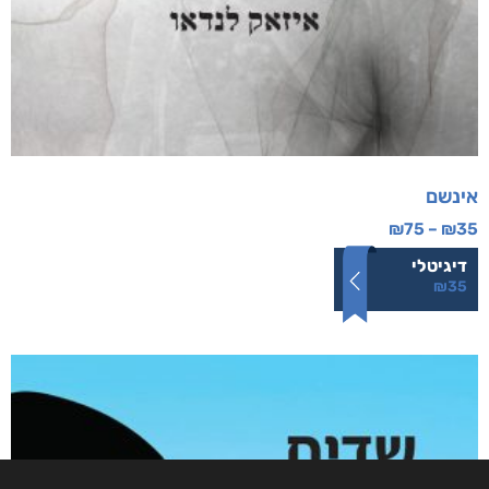
אינשם
₪
75
–
₪
35
דיגיטלי
₪
35