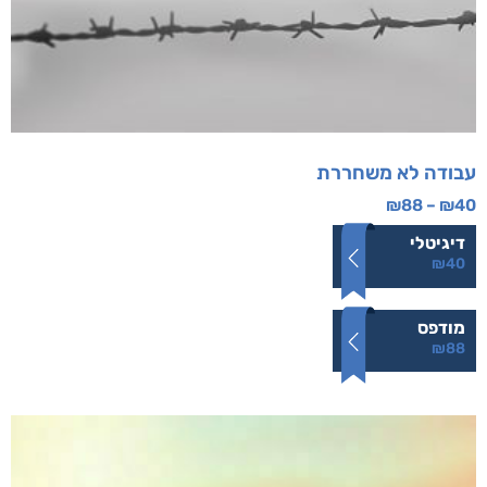
עבודה לא משחררת
₪
88
–
₪
40
דיגיטלי
₪
40
מודפס
₪
88