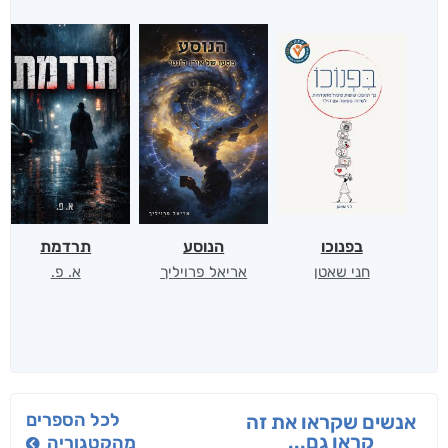
בפנוכו
הנוסע
תרדמת
חני שאטן
אריאל פרויליך
א. פ.
לכל הספרים
אנשים שקראו את זה
קראו גם...
מהקטגוריה