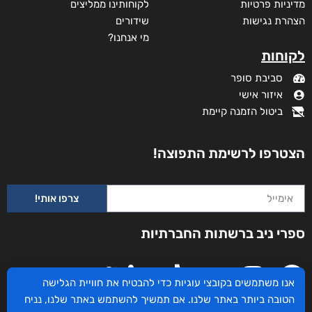
מדיניות פרטיות
לקוחותינו ממליצים
הצהרת נגישות
שידורים
מי אנחנו?
לקוחות
סביבת סופר
איזור אישי
ביטול הזמנה קיימת
מתת החיים של היטנר יוסף
₪
105
–
₪
35
הצטרפו לרשימת התפוצה!
דיגיטלי
₪
35
צרפו אותי!
מודפס
ספרי ניב ברשתות החברתיות
₪
105
אנו משתמשים בקובצי עוגיות כדי להבטיח את חוויית הגלישה
הטובה ביותר באתר שלנו. אם תמשיך להשתמש באתר שלנו, נניח