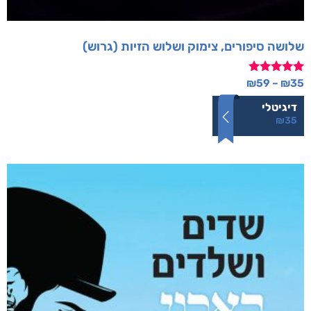
שלושה סיפורים, צימוק ושלוש הזיות (גרוש)
דורג
₪
59
–
₪
35
5.00
מתוך 5
דיגיטלי
₪
35