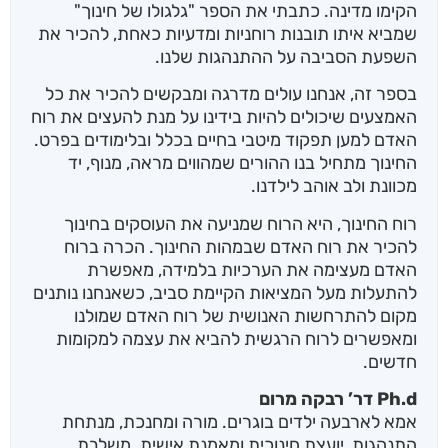
הקימו מדינה. כתבתי את הספר "גלגולו של חינוך"
שמביא איתו תובנות רוחניות ומדעיות כאחת, להכיר את
השפעת הסביבה על ההתנהגות שלנו.
בספר זה, אנחנו עולים מדרגה ומבקשים להכיר את כל
האמצעים שיכולים להיות בידינו על מנת להעצים את רוח
האדם למען תפקוד מיטבי בחיים בכלל ובלימודים בפרט.
החינוך מתחיל בנו ההורים שמהווים מראה, מנוף, יד
מכוונת ולב אוהב לילדנו.
רוח החינוך, היא הרוח שמניעה את העוסקים בחינוך
להכיר את רוח האדם שבמהות החינוך. הכרה ברוח
האדם מעצימה את הערכיות בלמידה, מאפשרת
להתעלות מעל המציאות הקיימת סביב, כשאנחנו נותנים
מקום להתרחשות האנושית של רוח האדם שמולנו
ומאפשרים לרוח הרגשית להביא את עצמה למקומות
חדשים.
Ph.d דר’ רבקה מרום
אמא לארבעה ילדים בוגרים. מורה ומחנכת, מנתחת
התנהגות, יועצת חינוכית ומאמנת אישית. משלבת