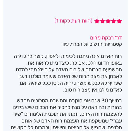
(חוות דעת לקוח
1
)
1
מדורג
5.00
מתוך 5
דר' רבקה מרום
מבוסס על
קטגוריות:
חדשים על המדף
,
עיון
דירוגים של
לקוחות
רוח האדם אינה ניתנת לכימות ולאפיון. קשה להגדירה
באופן חד ומוחלט. אם כך, כיצד ניתן לראות את
ההשפעה הגבוהה של רוח האדם על חייו? מתי למדנו
לאבחן את מצב הרוח של האדם שעומד מולנו וידענו
שעדיף לא לבקש משהו, יהיה הקטן ככל שיהיה, אם
לאדם מולנו אין מצב רוח טוב.
במשך 30 שנה אני חוקרת ומחשבת מסלולים מחדש
בהורות ובהוראה על מנת להכיר את הכלים שיש בידינו
להעצמת רוח האדם. יזמתי את תוכנית הלימודים "שיר
עברי" שמשקפת את העצמת רוח האדם של אותם
חלוצים, שהגיעו אל הביצות והישימון ולמרות כל הקשיים