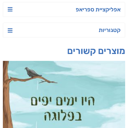
יש לי נפש רעועה
בילי הבלשית וחידת
טרור בשם האמונה
הלב
יאיר פומרנץ
עו"ד מאלק חיר
ד"ר ליאור סומך
חפש בחנות
אפליקציית ספריאפ