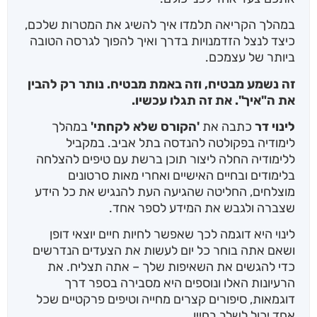
במהלך הקריאה תלמדו איך להשיג את המטרות שלכם,
כיצד לנצל הזדמנויות בדרך ואיך להפוך לגרסה הטובה
ביותר של עצמכם.
זה נשמע מבטיח, וזה באמת מבטיח. נותר רק להבין
את ה"איך".
את זה תגלו עכשיו.
לינוי דר
כתבה את
'הקורס שלא לקחתי'
במהלך
לימודיה בפקולטה להנדסה בתל אביב. במקביל
ללימודיה החלה ליצור תוכן ברשת עם טיפים להצלחה
בלימודים ובחיים האישיים ואחרי מאות סרטונים
מוצלחים, החליטה שהגיעה העת להנגיש את כל הידע
שצברה ולגבש את המידע לספר אחד.
לינוי היא דוגמה לכך שאפשר לחיות חיים יוצאי דופן
ושאם אתה בוחר כל יום לעשות את הצעדים הנדרשים
כדי להגשים את השאיפות שלך – אתה תצליח. את
הרעיונות האלו ונוספים היא מסבירה בספר דרך
דוגמאות, סיפורים קצרים מחייה וטיפים פרקטיים שכל
אחד יכול לשלב בחייו.