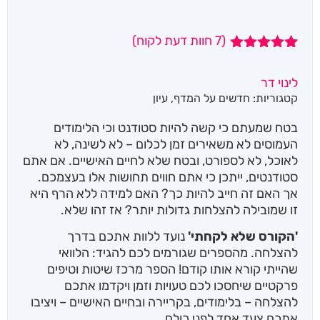
(
7
חוות דעת לקוח)
7
מדורגים
5.00
מתוך 5
לינוי דר
מבוסס על
קטגוריות:
חדשים על המדף
,
עיון
דירוגים של
לקוחות
בטח שמעתם כי קשה להיות סטודנט וכי הלימודים
העמוסים לא משאירים זמן לכלום – לא לשינה, לא
לאוכל, לא לספורט, ובטח שלא לחיים האישיים. אם אתם
סטודנטים, ייתכן כי אתם חווים תחושות אלו בעצמכם.
אך האם זה חייב להיות כך? האם למידה ללא הרף היא
זו שמובילה להצלחות גדולות יותר? אז זהו שלא.
'הקורס שלא לקחתי'
נועד ללוות אתכם בדרך
להצלחה. מהספרים שגורמים לכם להגיד: הלוואי
שהייתי קורא אותו קודם! הספר מרכז שיטות וטיפים
פרקטיים שיחסכו לכם טעויות וזמן ויקדמו אתכם
להצלחה – בלימודים, בקריירה ובחיים האישיים – ויציבו
אתכם צעד אחד לפני כולם.