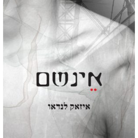
₪
35
מודפס
₪
78