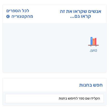
בפנוכו
הנוסע
תרדמת
חני שאטן
אריאל פרויליך
א. פ.
לכל הספרים
אנשים שקראו את זה
קראו גם...
מהקטגוריה