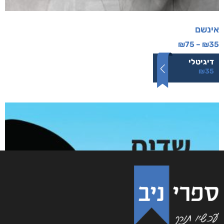
אינשם