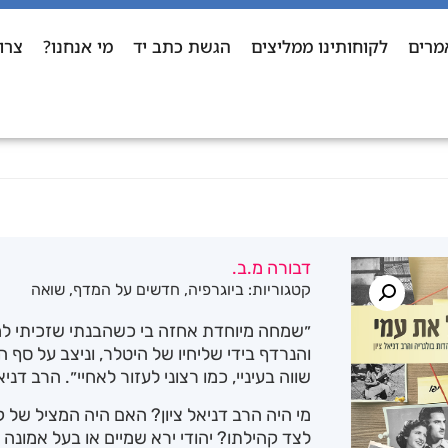
מרים
לקוחותינו ממליצים
הגשת כתב יד
מי אנחנו?
צרו
דבורה מ.ב.
קטגוריות:
ביוגרפיה
,
חדשים על המדף
,
שואה
״שמחה מיוחדת אחזה בי כשהבנתי שזכיתי למ
והנרדף בידי שליחיו של היטלר, וניצב על סף 
שווה בעיניי, כמו רצוני לעזור לאחיי״. הרב דניאל
מי היה הרב דניאל ציון? האם היה המציל של קה
לצד קהילתו? יהודי ירא שמיים או בעל אמונ