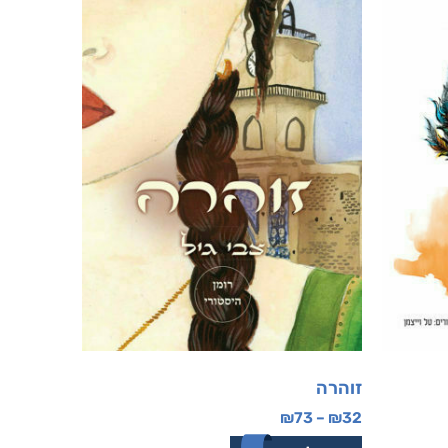
זוהרה
₪
73
–
₪
32