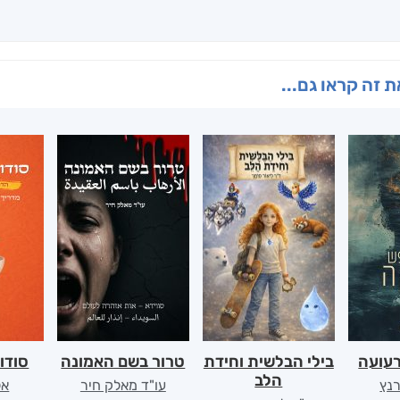
 זה קראו גם...
רעועה
בילי הבלשית וחידת
טרור בשם האמונה
סודו
הלב
רנץ
עו"ד מאלק חיר
אל