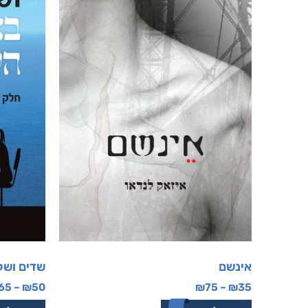
אינשם
שדים ושל
65
–
₪
50
₪
75
–
₪
35