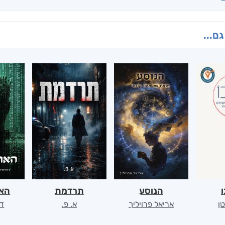
גם...
ו
הנוסע
תרדמת
האר
ן
אריאל פרויליך
א. פ.
דו