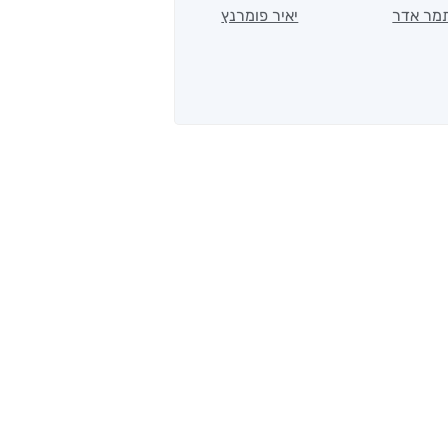
הלב
מר אדר
יאיר פומרנץ
ד"ר ליאור סומך