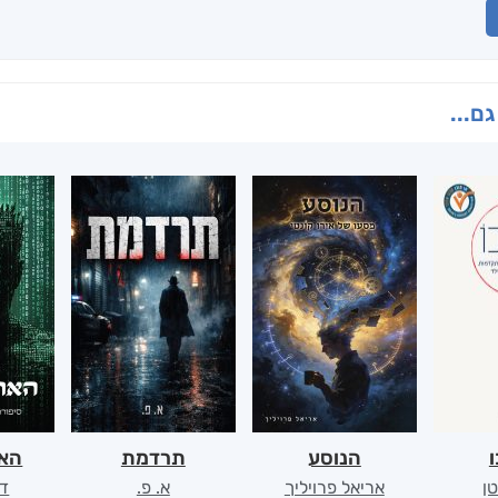
גם...
ו
הנוסע
תרדמת
האר
ן
אריאל פרויליך
א. פ.
דו