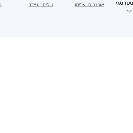
טרטגי
אורנה לוי אליהו
ג'וליה שניידר
ת
יטי