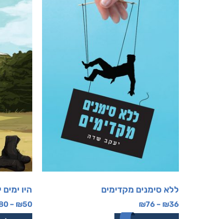
ללא סימנים מקדימים
היו ימים 
80
–
₪
50
₪
76
–
₪
36