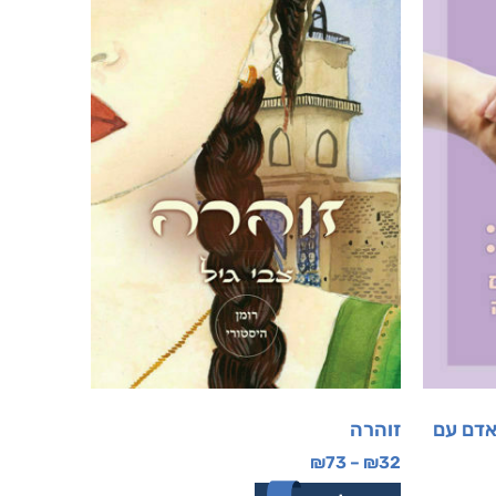
אדם עם
זוהרה
₪
73
–
₪
32