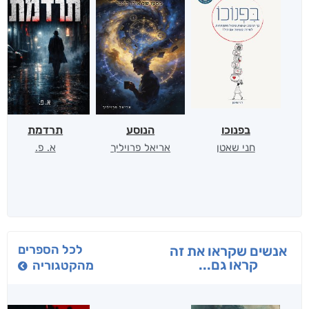
בפנוכו
הנוסע
תרדמת
חני שאטן
אריאל פרויליך
א. פ.
לכל הספרים
אנשים שקראו את זה
קראו גם...
מהקטגוריה