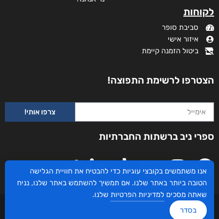
לקוחות
סביבת סופר
איזור אישי
ביטול הזמנה קיימת
הצטרפו לרשימת התפוצה!
צרפו אותי!
שדים ושלדים בארון הקודש
ספרי ניב ברשתות החברתיות
₪
65
–
₪
50
דיגיטלי
₪
50
אנו משתמשים בקובצי עוגיות כדי להבטיח את חוויית הגלישה
הטובה ביותר באתר שלנו. אם תמשיך להשתמש באתר שלנו, נניח
מודפס
שאתה מסכים
למדיניות הפרטיות
שלנו.
₪
65
עיצוב ובניית האתר: ספרי ניב © כל הזכויות שמורות. בוקסאי טכנולוגיות בע"מ שד אבא
בסדר
אבן 16 הרצליה 4672534, מדינת ישראל