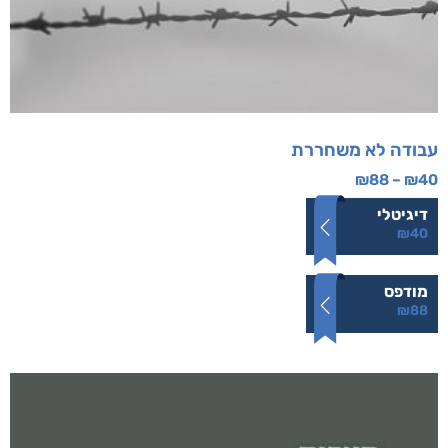
עבודה לא משחררת
₪
88
–
₪
40
דיגיטלי
₪
40
מודפס
₪
88