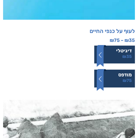
לעוף על כנפי החיים
₪
75
–
₪
35
דיגיטלי
₪
35
מודפס
₪
75