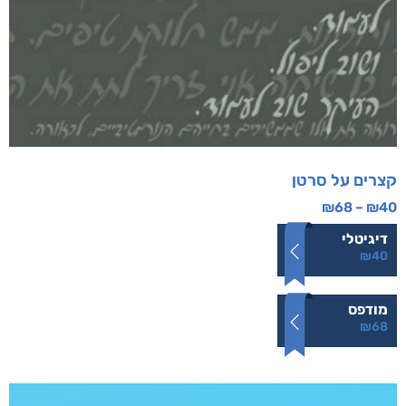
קצרים על סרטן
₪
68
–
₪
40
דיגיטלי
₪
40
מודפס
₪
68