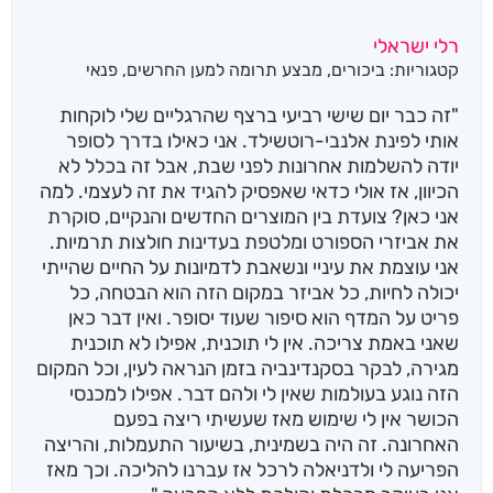
רלי ישראלי
קטגוריות:
ביכורים
,
מבצע תרומה למען החרשים
,
פנאי
"זה כבר יום שישי רביעי ברצף שהרגליים שלי לוקחות
אותי לפינת אלנבי-רוטשילד. אני כאילו בדרך לסופר
יודה להשלמות אחרונות לפני שבת, אבל זה בכלל לא
הכיוון, אז אולי כדאי שאפסיק להגיד את זה לעצמי. למה
אני כאן? צועדת בין המוצרים החדשים והנקיים, סוקרת
את אביזרי הספורט ומלטפת בעדינות חולצות תרמיות.
אני עוצמת את עיניי ונשאבת לדמיונות על החיים שהייתי
יכולה לחיות, כל אביזר במקום הזה הוא הבטחה, כל
פריט על המדף הוא סיפור שעוד יסופר. ואין דבר כאן
שאני באמת צריכה. אין לי תוכנית, אפילו לא תוכנית
מגירה, לבקר בסקנדינביה בזמן הנראה לעין, וכל המקום
הזה נוגע בעולמות שאין לי ולהם דבר. אפילו למכנסי
הכושר אין לי שימוש מאז שעשיתי ריצה בפעם
האחרונה. זה היה בשמינית, בשיעור התעמלות, והריצה
הפריעה לי ולדניאלה לרכל אז עברנו להליכה. וכך מאז