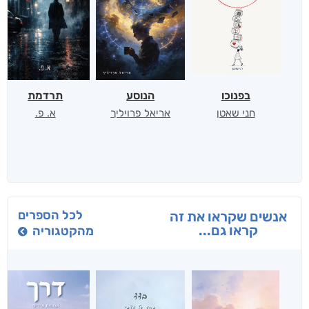
בפנוכו
הנוסע
תרדמת
חני שאטן
אריאל פרויליך
א. פ.
לכל הספרים
אנשים שקראו את זה
קראו גם...
מהקטגוריה