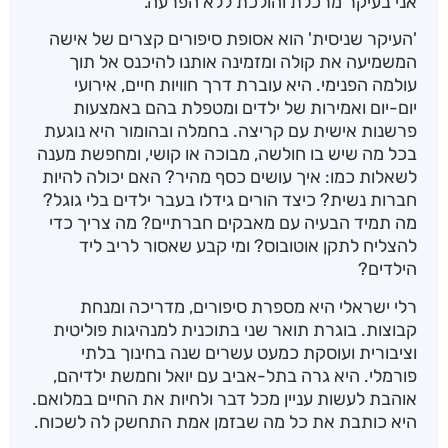
אני בעיקר מרכלת והולכת ללא הפרעה."
'העיקר שניסית' הוא אסופת סיפורים קצרים של אישה
המשמיעה את קולה ומזמינה אותנו להיכנס אל תוך
עולמה הפנימי. היא עוברת דרך חוויות חיים, אירועי
יום-יום ואמירות של ילדים ומטפלת בהם באמצעות
פרשנות אישית עם קריצה. בחמלה ובהומור היא נוגעת
בכל מה שיש בו חולשה, מבוכה או קושי, ומחפשת מענה
לשאלות כמו: איך עושים כסף מהיר? האם יכולה להיות
חברות נשית? כיצד הורים גידלו בעבר ילדים בלי גוגל?
מה תמיד הבעיה עם מאבקים חברתיים? מה צריך כדי
להצליח לתקן אוטובוס? ומי קבע שאסור לריב ליד
הילדים?
רלי ישראלי היא מספרת סיפורים, מדריכה ומנחת
קבוצות. בוגרת תואר שני בתוכנית למנהיגות פוליטית
וציבורית ועוסקת כמעט עשרים שנה בחינוך בלתי
פורמלי. היא גרה בתל-אביב עם יואל וחמשת ילדיהם,
אוהבת לעשות עניין מכל דבר ולחיות את החיים במלואם.
היא כותבת את כל מה שבזמן אמת התחשק לה לשכוח.