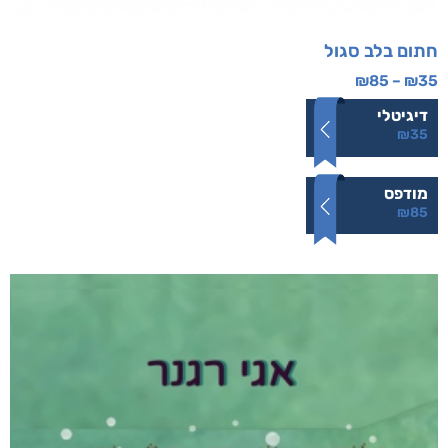
חתום בלב סגול
₪
85
–
₪
35
דיגיטלי
₪
35
מודפס
₪
85