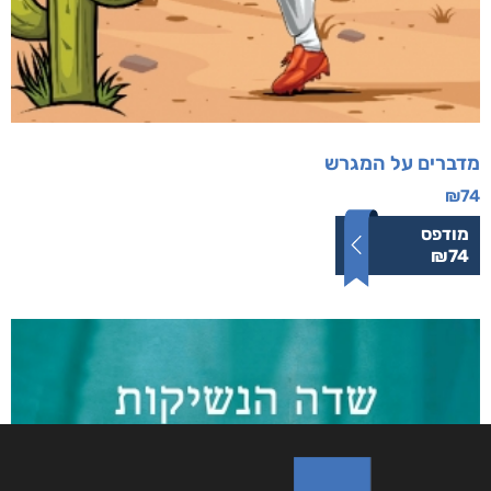
מדברים על המגרש
₪
74
מודפס
₪
74