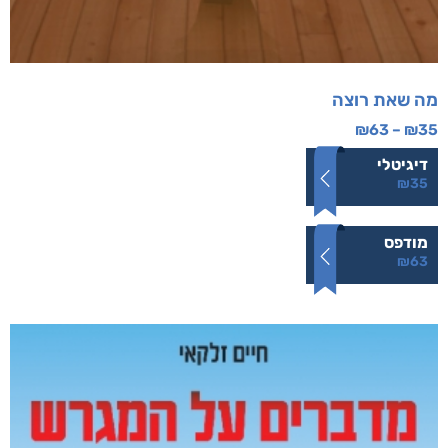
מה שאת רוצה
₪
63
–
₪
35
דיגיטלי
₪
35
מודפס
₪
63