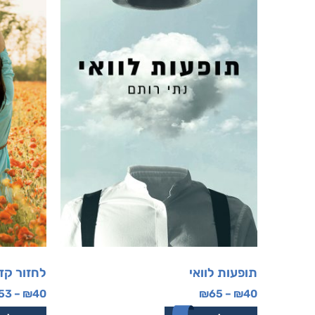
תופעות לוואי
לחזור קד
53
–
₪
40
₪
65
–
₪
40