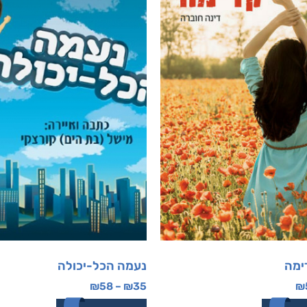
ימה
נעמה הכל-יכולה
₪
58
–
₪
35
₪