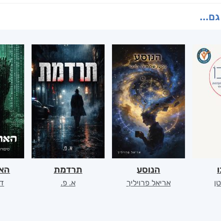
גם...
ו
הנוסע
תרדמת
האר
ן
אריאל פרויליך
א. פ.
דו