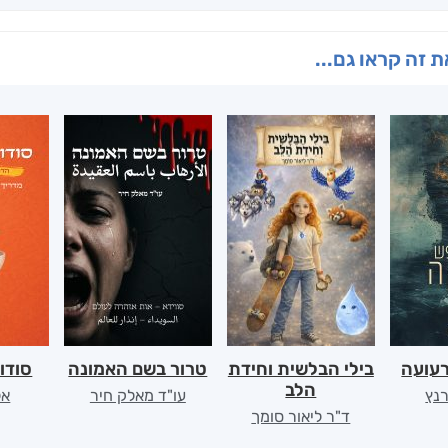
 זה קראו גם...
רעועה
בילי הבלשית וחידת
טרור בשם האמונה
סודו
הלב
רנץ
עו"ד מאלק חיר
אל
ד"ר ליאור סומך