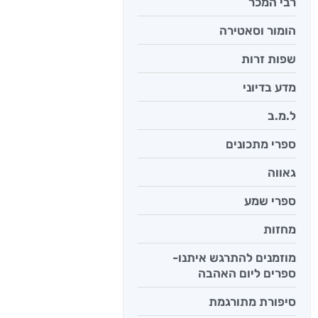
רבי המכר
הומור וסאטירה
יש לי נפש 
יאיר פומ
שפות זרות
מדע בדיוני
ל.מ.ב
ספרי מתכונים
גאווה
ספרי שמע
מחזות
מוזמנים להתרגש איתנו-
ספרים ליום האהבה
סיפורת מתורגמת