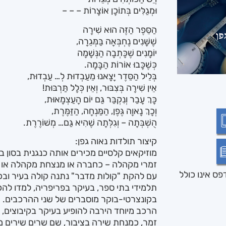
וּמְגַלִּים בְּתוֹכָן אוֹצָרוֹת – – –
הַסֵּפֶר הַזֶּה הוּא שִׁירָה
שֶׁשָּׁנִים נֶחְבְּאָה בַּמְּגֵרָה,
יוֹמָנִים שֶׁכָּתְבָה הַנְּשָׁמָה
כְּשֶׁכָּבוּ אוֹרוֹת הַבָּמָה.
בְּלֵיל הַסֵּדֶר יָצָאנוּ מֵעַבְדוּת לְ… עַבְדוּת,
אֵין שִׁירָה בְּצִבּוּר, וְאֵין כְּלָל תַּרְבּוּת!
כָּךְ עָבַר וְנִקְבַּר גַּם יוֹם הָעַצְמָאוּת,
וְכָךְ נָאוָה גֶּפֶן, הַמַּנְחָה, הַזַּמֶּרֶת,
הֻשְׁבְּתָה – וְגִלְּתָה שֶׁהִיא גַּם… מְשׁוֹרֶרֶת.
קיצור תולדות נאוה גפן:
מוזיקאים קלסיים מכירים אותה כנגנית בסון ב
זמרי מקהלה – כחברה או מנצחת מקהלה או 
ס אינו כולל
עם להקת "קולות מדבר" נתנה קולה בעיר ובכפ
תלמידי בתי ספר, בעיקר בפריפריה, למדו להכ
בקונצרטי-בוקר מוסברים של שני ההרכבים.
הרכב מיוחד הירבה להופיע בעיקר בקיבוצים, ב
זמר, כמנחת שירה בציבור, שם שרים שירים מ