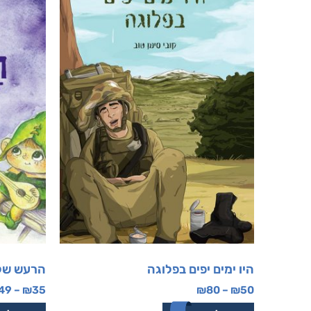
היו ימים יפים בפלוגה
הרעש של
49
–
₪
35
₪
80
–
₪
50