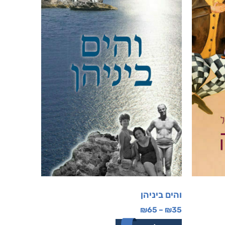
והים ביניהן
₪
65
–
₪
35