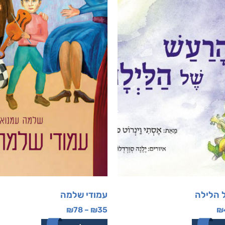
 הלילה
עמודי שלמה
₪
78
–
₪
35
₪