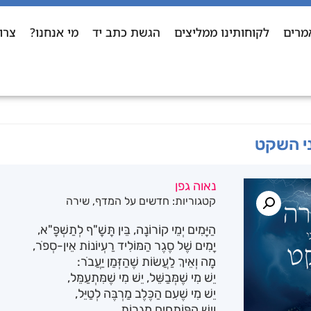
מרים
לקוחותינו ממליצים
הגשת כתב יד
מי אנחנו?
צרו
י השקט
נאוה גפן
קטגוריות:
חדשים על המדף
,
שירה
הַיָּמִים יְמֵי קוֹרוֹנָה, בֵּין תָּשָׁ"ף לְתַשְׁפָּ"א,
יָמִים שֶׁל סֶגֶר הַמּוֹלִיד רַעְיוֹנוֹת אֵין-סְפֹר,
מָה וְאֵיךְ לַעֲשׂוֹת שֶׁהַזְּמַן יַעֲבֹר:
יֵשׁ מִי שֶׁמְּבַשֵּׁל, יֵשׁ מִי שֶׁמִּתְעַמֵּל,
יֵשׁ מִי שֶׁעִם הַכֶּלֶב מַרְבֶּה לְטַיֵּל,
וְיֵשׁ הַפּוֹתְחִים מְגֵרוֹת