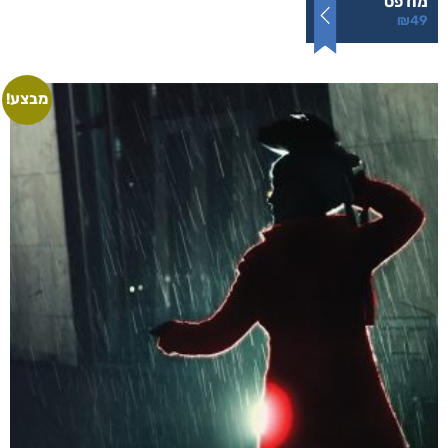
הרעש של הלילה
₪
49
–
₪
35
דיגיטלי
₪
35
מודפס
₪
49