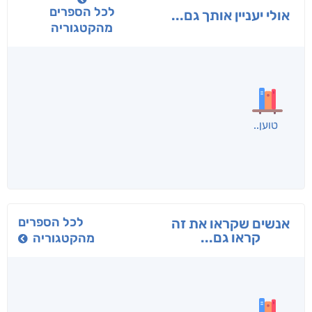
לכל הספרים
אולי יעניין אותך גם...
מהקטגוריה
בפנוכו
הנוסע
תרדמת
חני שאטן
אריאל פרויליך
א. פ.