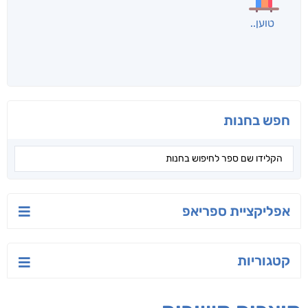
לכל הספרים
אנשים שקראו את זה
קראו גם...
מהקטגוריה
יש לי נפש רעועה
בילי הבלשית וחידת
טרור בשם האמונה
הלב
יאיר פומרנץ
עו"ד מאלק חיר
ד"ר ליאור סומך