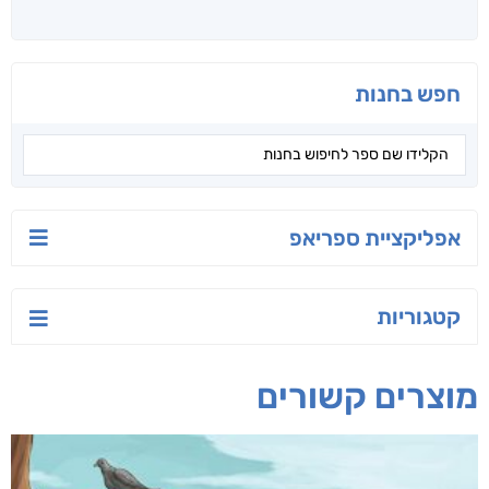
יש לי נפש רעועה
בילי הבלשית וחידת
טרור בשם האמונה
הלב
יאיר פומרנץ
עו"ד מאלק חיר
ד"ר ליאור סומך