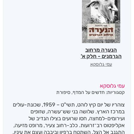
הנערה מרחוב
הגרמנים - חלק א'
עמי גלוסקא
עמי גלוסקא
קטגוריות:
חדשים על המדף
,
סיפורת
צוהריו של יום קיץ לוהט, תשי"ט – 1959, שכונת-עולים
במרכז הארץ. שלושה בני שש־עשרה, שזופים
ועירומים-למחצה, חסו שרועים בצילו הנדיב של
אקליפטוס רב־זרועות. כלב-רחוב צעיר, מרופט מזיעה,
התגנב אל הצל, השתטח ברפיון וביבבה ועצם את עיניו.