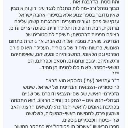
והתוססת, מדרבנת אותו.
מבוך נפתל ורב-מחילות מתגלה לנגד עיני רון, והוא מבין
שאין מדובר בספר צנוע אלא בסיפור-אהבה ישראלי
ענקי של פרקי נעורים סוערים והתבגרות קשה; עלילה
מרתקת, רבת תהפוכות ותלת־דורית, ספוגה יצרים עזים,
רצופה תפניות דרמטיות; משיקה להיסטוריה של
המדינה, שואבת ממנה ואליה נשאבת, אך נותרת בתחום
האנושי, ברשות-היחיד של גיבוריה. העלילה היא סיפורם
הפרטי וגם הלאומי. מחשבותיהם ומעשיהם, שאיפותיהם
ורגשותיהם, יגונם ונחמתם, חטאם וכפרתם, הם
נושאי-הספר. לא תוכלו להניחו מן מהיד…
***
ד"ר עמנואל (עמי) גלוסקא הוא מרצה
להיסטוריה-הצבאית והמדינית של ישראל. שימש
מזכירם-האישי, שלישם-הצבאי ודוברם של שניים
מגדולי-הנשיאים – יצחק נבון וחיים הרצוג. הוא התמחה
בכתיבת נאומים לראשי-המדינה: לנשיאים הרצוג-האב
ושמעון פרס, לחמישה ראשי-ממשלות, לשלושה
שרי-ביטחון ולבכירים נוספים.
ספרו הראשון "אשכול תן פקודה!" צוין כמחקר החשוב