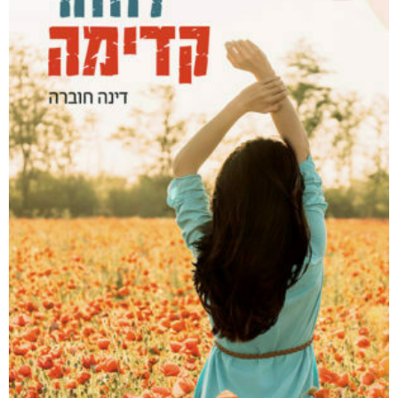
היו ימים יפים בפלוגה
₪
80
–
₪
50
דיגיטלי
₪
50