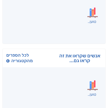
בפנוכו
הנוסע
תרדמת
חני שאטן
אריאל פרויליך
א. פ.
לכל הספרים
אנשים שקראו את זה
קראו גם...
מהקטגוריה