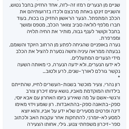
שניים מן הנערים רמזו זה-לזה, אחד החזיק בחבל נטוש,
והשניים זינקו באחת מרבצם ולכדו בזרועותיהם את
הכלב המתפתל. הנער הראשון החזיק בו בכוח, בעוד
חברו מלפף לולאה סביב צוואר הכלב, מטפס ומושך
בחבל וקושר לענף גבוה, מותיר את החיה תלויה
ומפרפרת.
נערה באופניים שהגיחה לפתע מן הרחוב היוקד והשומם,
נבעתה ממראה עיניה וחשה נסערת להציל את הכלב
מידי הנערים המתעללים.
לא ידעו הנערים, ולא ידעה הנערה, כי מאותה השעה
נקשר גורלם לאורך-שנים, לרע ולטוב…
*
רון נהרי, צעיר מוכשר בשנות-העשרים לחייו, שהתייתם
בילדותו המוקדמת מאביו, נושא עימו זיכרון צורב
ורגשי-אשם על מה שאירע ביומו האחרון עם אבא יוסי,
ספק-בתאונה ספק-בהתאבדות. רון שומע וידוי מאימו
דינה ופרטים מסעירים שלא ידע על אביו, והוא יוצא
למסע לא-יומרני, להתחקות אחר עקבות האב ולכתוב
ספר-זיכרון משפחתי צנוע. גילי, אחותו הצעירה