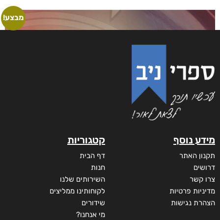
היסטוריה פרטית
₪
35
מודפס
₪
35
דיגיטלי
₪
35
מבצע!