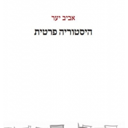
לחזור קדימה
₪
53
–
₪
40
דיגיטלי
₪
40
מודפס
₪
53