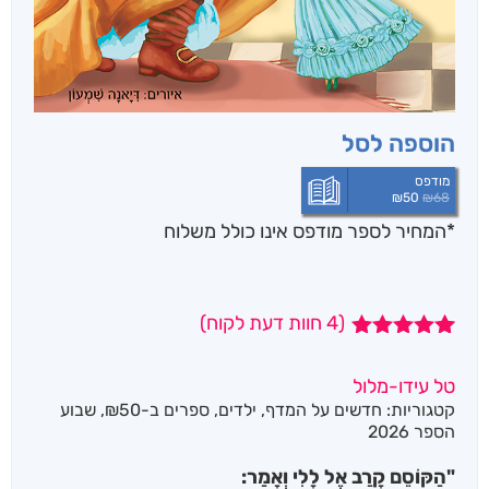
הוספה לסל
מודפס
₪
50
₪
68
*המחיר לספר מודפס אינו כולל משלוח
(
4
חוות דעת לקוח)
4
מדורגים
5.00
מתוך 5
טל עידו-מלול
מבוסס על
קטגוריות:
חדשים על המדף
,
ילדים
,
ספרים ב-₪50
,
שבוע
דירוגים של
לקוחות
הספר 2026
"הַקּוֹסֵם קָרַב אֶל לָלִי וְאָמַר: