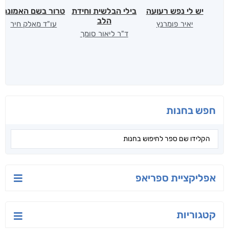
יש לי נפש רעועה
בילי הבלשית וחידת
טרור בשם האמונה
הלב
יאיר פומרנץ
עו"ד מאלק חיר
ד"ר ליאור סומך
חפש בחנות
אפליקציית ספריאפ
קטגוריות