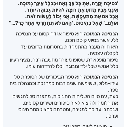
'נְסִיכָה יְקָרָה, אַתְּ כָּל כָּךְ נָאָה וּבִכְלָל אֵינֵךְ נְמוּכָה.
אֵינֶנִּי מֵבִין מַדּוּעַ אַתְּ רוֹצָה לִהְיוֹת גְּבוֹהָה יוֹתֵר,
אֲבָל אִם אַתְּ מִתְעַקֶּשֶׁת, אֲנִי יָכוֹל לַעֲשׂוֹת זֹאת.
אוּלָם…' שָׁאַל בְּהִיסּוּס, 'הַאִם לֹא תִּתְחָרְטִי אַחַר כָּךְ?'…"
הנסיכה הנמוכה
הוא סיפור אגדה קסום על הנסיכה
ללי, אשר בסיוע קוסם חכם,
היא חוֹוה מעבר מהתמקדות בחסרונות מדומים עד
לקבלה עצמית.
סיפור מופלא זה, שסופו מעורר מחשבה רבה, מציף רעיון
כלל אנושי שכל ילד ומבוגר יוכלו להזדהות עימו.
הנסיכה הנמוכה
הוא ספר הביכורים של הסופרת טל
עידו-מלול, ששימשה שנים רבות כמחנכת וכמנהלת בית
ספר.
כעת, עם סיום השליחות החינוכית, מתפנה טל להגשים
את חלומה ולהוציא לאור סיפורים ושירים קסומים,
שנכתבו עד כה למגירה, ומטרתם להציג מסר חינוכי
וערכי.
הוצאה לאור: ספרי ניב