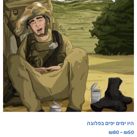
היו ימים יפים בפלוגה
₪
80
–
₪
50