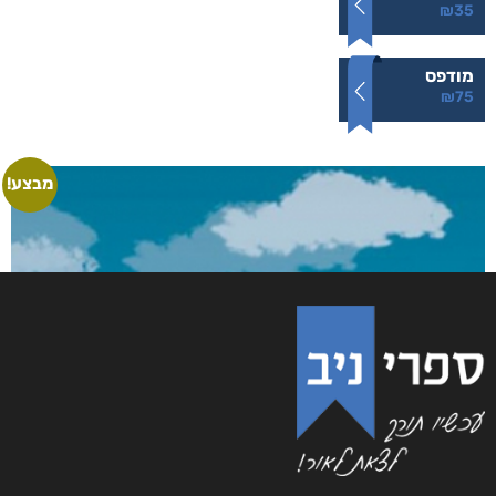
₪
35
מודפס
₪
75
מבצע!