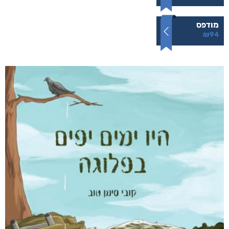
מודפס
₪
94