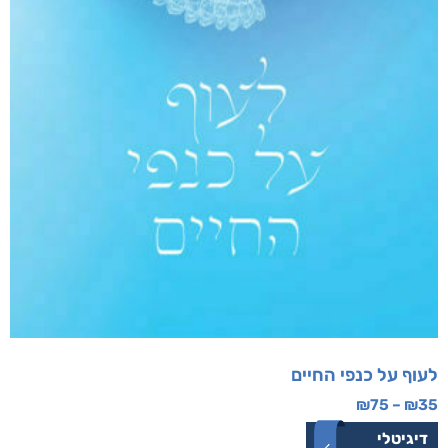
לעוף על כנפי החיים
₪
75
–
₪
35
דיגיטלי