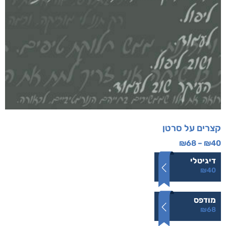
קצרים על סרטן
₪
68
–
₪
40
דיגיטלי
₪
40
מודפס
₪
68