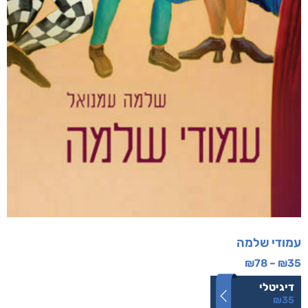
עמודי שלמה
₪
78
–
₪
35
דיגיטלי
₪
35