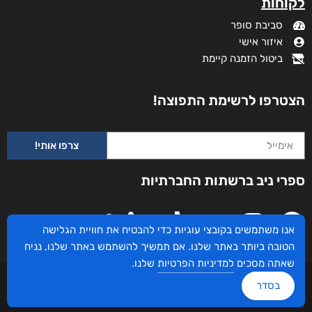
לקוחות
סביבת סופר
איזור אישי
ביטול הזמנה קיימת
הצטרפו לרשימת התפוצה!
צרפו אותי!
ספרי ניב ברשתות החברתיות
אנו משתמשים בקובצי עוגיות כדי להבטיח את חוויית הגלישה
הטובה ביותר באתר שלנו. אם תמשיך להשתמש באתר שלנו, נניח
שאתה מסכים
למדיניות הפרטיות
שלנו.
עיצוב ובניית האתר: ספרי ניב © כל הזכויות שמורות. בוקסאי טכנולוגיות בע"מ שד אבא
בסדר
אבן 16 הרצליה 4672534, מדינת ישראל