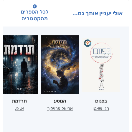
לכל הספרים
אולי יעניין אותך גם...
מהקטגוריה
בפנוכו
הנוסע
תרדמת
חני שאטן
אריאל פרויליך
א. פ.