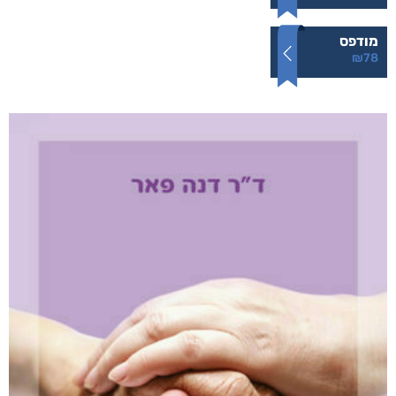
מודפס
₪
78