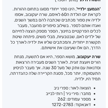
'הנמען: ילדיי'
, הינו ספר ייחודי מסוגו בתחום ההורות.
לקראת יום הולדת ה60 לאימם, שרה יעקובוב, אספו
ילדיה אין ספור מכתבים שכתבה להם במשך השנים,
ואגדו אותם לספר. בשילוב סיפורים מהעבר, מעבר
לכלים הפרקטיים בחינוך, הספר מספק הצצה לחייהם
של ילדים לאם, שבטבעיות, מבלי משים, פיתחה שיטת
תקשורת ייחודית, והמכתבים שליוו את ילדיה לאורך כל
הדרך, הם אלו שעיצבו את אישיותם.
שרה יעקובוב
, מושא הספר, היא אם לתשעה, מנחת
הורים ויועצת זוגית. לאורך השנים מעבירה הרצאות
וסדנאות עם וותק של מעל 30 שנה. אך מעבר לניסיון
התעסוקתי, יותר מכל, פסגת הקריירה שלה כהגדרתה,
תמיד היו, ילדיה.
הוצאה לאור: ספרי ניב
מחבר: מירי ניר | רותי לבייב
מספר עמודים: 262
דאנאקוד: 1272-2783