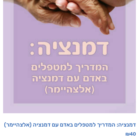
דמנציה: המדריך למטפלים באדם עם דמנציה (אלצהיימר)
₪
40