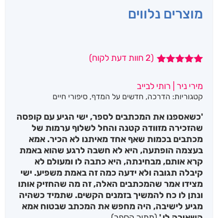
מוצרים נלווים
(
2
חוות דעת לקוח)
2
מדורגים
5.00
מתוך 5
מירי ניר | רותי לבייב
מבוסס על
קטגוריות:
הדרכה
,
חדשים על המדף
,
סיפורי חיים
דירוגים של
לקוחות
'כשאספנו את המכתבים לספר, ישי הגיע עם קופסה
שהזכירה מזוודה קטנה והחל לשלוף ערמות של
מכתבים בכמות שאף אחד מאיתנו לא הכיר. אמא
בעצמה הופתעה, היא לא חשבה לרגע שהוא באמת
קרא אותם, מבחינתה, היא כתבה לו ומעולם לא
קיבלה תגובה ולא ידעה כמה זה באמת משפיע. ישי
מצידו אמר שהמכתבים האלה, זה מה שהחזיק אותו
ונתן לו כח להמשיך בזמנים הקשים. שתמיד כשהיה
מגיע לישיבה, היה מחפש את המכתב שבטוח אמא
השאירה לו.'
(מתוך הספר)