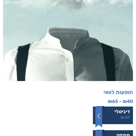
תופעות לוואי
₪
65
–
₪
40
דיגיטלי
₪
40
מודפס