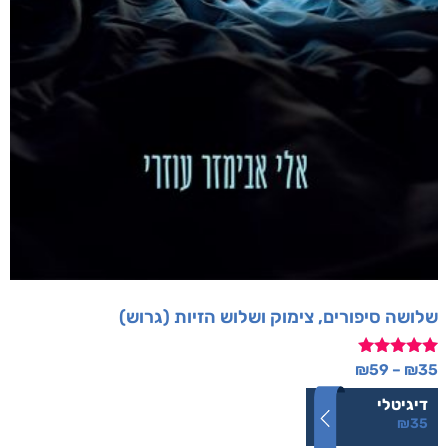
שלושה סיפורים, צימוק ושלוש הזיות (גרוש)
דורג
₪
59
–
₪
35
5.00
מתוך 5
דיגיטלי
₪
35