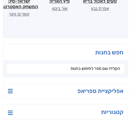
טעים לאכול בריא
פיץ האריה
ישראל-סין:
המשחק האסטרטגי
אפרת נבון
אור ביטון
קאריס וויטי
חפש בחנות
אפליקציית ספריאפ
קטגוריות