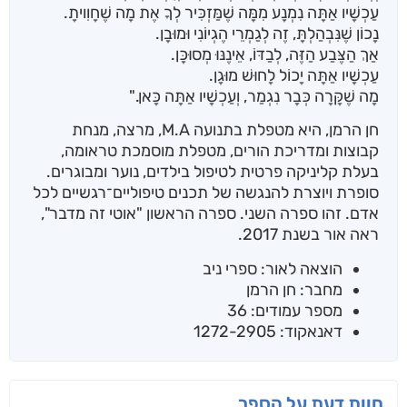
עַכְשָׁיו אַתָּה נִמְנָע מִמָּה שֶׁמַּזְכִּיר לְךָ אֶת מָה שֶׁחָוִויתָ.
נָכוֹן שֶׁנִּבְהַלְתָּ, זֶה לְגַמְרֵי הֶגְיוֹנִי וּמוּבָן.
אַךְ הַצֶּבַע הַזֶּה, לְבַדּוֹ, אֵינֶנּוּ מְסוּכָּן.
עַכְשָׁיו אַתָּה יָכוֹל לָחוּשׁ מוּגָן.
מָה שֶׁקָּרָה כְּבָר נִגְמַר, וְעַכְשָׁיו אַתָּה כָּאן."
חן הרמן, היא מטפלת בתנועה M.A, מרצה, מנחת
קבוצות ומדריכת הורים, מטפלת מוסמכת טראומה,
בעלת קליניקה פרטית לטיפול בילדים, נוער ומבוגרים.
סופרת ויוצרת להנגשה של תכנים טיפוליים־רגשיים לכל
אדם. זהו ספרה השני. ספרה הראשון "אוטי זה מדבר",
ראה אור בשנת 2017.
הוצאה לאור: ספרי ניב
מחבר: חן הרמן
מספר עמודים: 36
דאנאקוד: 1272-2905
חוות דעת על הספר