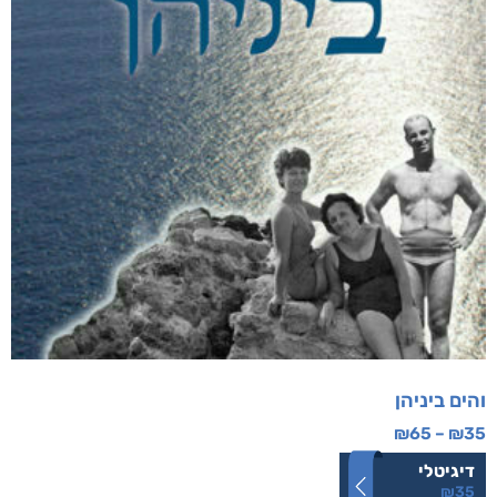
והים ביניהן
₪
65
–
₪
35
דיגיטלי
₪
35