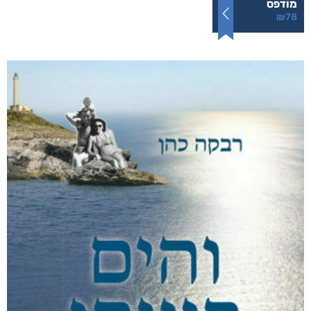
מודפס
₪
78