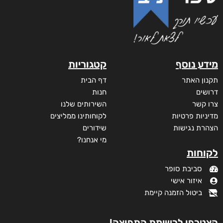
מידע נוסף
קטגוריות
תקנון האתר
דף הבית
דרושים
חנות
צרו קשר
השירותים שלנו
מדיניות פרטיות
לקוחותינו ממליצים
הצהרת נגישות
שידורים
מי אנחנו?
לקוחות
סביבת סופר
איזור אישי
ביטול הזמנה קיימת
זוהרה
₪
73
–
₪
32
הצטרפו לרשימת התפוצה!