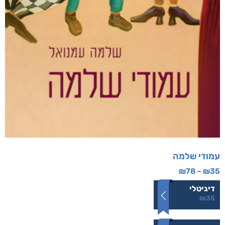
עמודי שלמה
₪
78
–
₪
35
דיגיטלי
₪
35