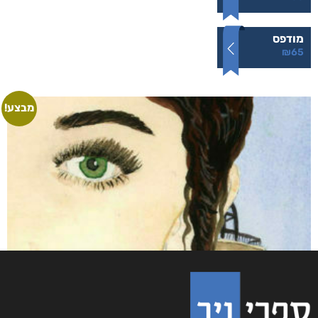
מודפס
₪
65
מבצע!