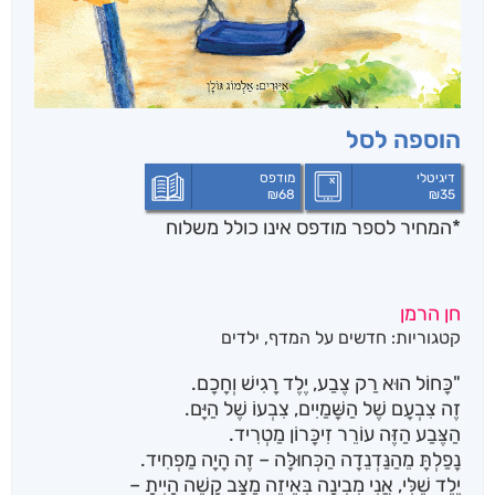
הוספה לסל
דיגיטלי
מודפס
₪
68
₪
35
*המחיר לספר מודפס אינו כולל משלוח
חן הרמן
קטגוריות:
חדשים על המדף
,
ילדים
"כָּחוֹל הוּא רַק צֶבַע, יֶלֶד רָגִישׁ וְחָכָם.
זֶה צִבְעָם שֶׁל הַשָּׁמַיִים, צִבְעוֹ שֶׁל הַיָּם.
הַצֶּבַע הַזֶּה עוֹרֵר זִיכָּרוֹן מַטְרִיד.
נָפַלְתָּ מֵהַנַּדְנֵדָה הַכְּחוּלָּה – זֶה הָיָה מַפְחִיד.
יֶלֶד שֶׁלִּי, אֲנִי מְבִינָה בְּאֵיזֶה מַצָּב קָשֶׁה הָיִיתָ –