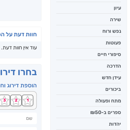
עיון
שירה
נפש ורוח
חוות דעת על ה
פעוטות
עוד אין חוות דעת.
סיפורי חיים
הדרכה
בחרו דירו
עידן חדש
הוספת דירוג וח
ביכורים
מתח ופעולה
ספרים ב-₪50
שם
יהדות
חוות דעתך