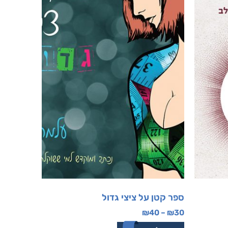
ספר קטן על ציצי גדול
₪
40
–
₪
30