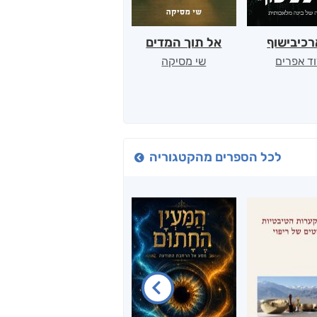
כיבישוף
אל תוך המדים
יין, שקרים והייטק
ד אפרים
שי מסיקה
קטי סול
לכל הספרים מהקטגוריה