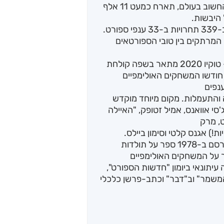
האולימפיאדה ה-32, אירוע הספורט הגדול והחשוב בעולם, תארח כמעט 11 אלף
הם יתמודדו על מדליות הזהב, הכסף והארד ב-339 תחרויות ב-33 ענפי ספורט.
המרתקים בין טובי הספורטאים
הספר המשחקים האולימפיים, אתונה 1896 – טוקיו 2020 מתאר בשפה קולחת
ודשו המשחקים האולימפיים
 והתעמלות. מקום מיוחד מוקדש
סי אוואנס, אמיל זטופק, "האיילה
ט, מרק
מוטי בסוק, מומחה להיסטוריה של הספורט, פרסם ב-1978 ספר על תולדות
יע העולמי בכדורגל, ב-1992 ספר על המשחקים האולימפיים
היה עיתונאי ביומון "חדשות הספורט",
המשמר" וב"דבר" וכתב-פרשן כלכלי