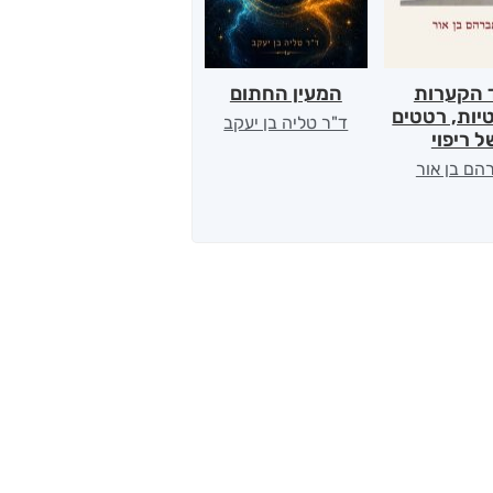
 הקערות
המעין החתום
במחשבה שנייה
יות, רטטים
ד"ר טליה בן יעקב
יגאל עילם
ל ריפוי
הם בן אור