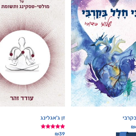
בקרבי
זן ג'אגלינג
₪
דורג
₪
39