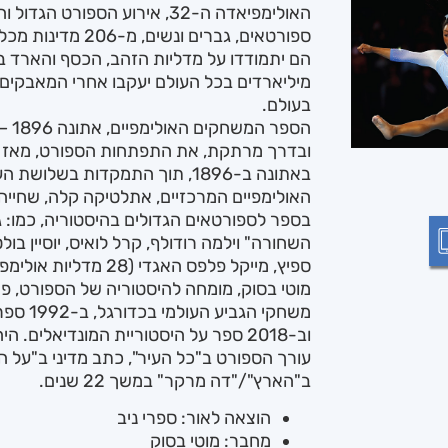
ספורטאים, גברים ונשים, מ-206 מדינות מכל היבשות.
מיליארדים בכל העולם יעקבו אחרי המאבקים 
בעולם.
ובדרך מרתקת, את התפתחות הספורט, מאז ח
באתונה ב-1896, תוך התמקדות בשלושת הענפים
האולימפיים המרכזיים, אתלטיקה קלה, שחייה
בספר לספורטאים הגדולים בהיסטוריה, כמו: ג'
השחורה" וילמה רודולף, קרל לואיס, יוסיין בול
ספיץ, מייקל פלפס האגדי (28 מדליות אולימפיות!) אגנס קלטי וסימון ביילס.
משחקי הגב
וב-2018 ספר על היסטוריית המונדיאלים. 
עורך הספורט ב"כל העיר", כתב מדיני ב"על 
ב"הארץ"/"דה מרקר" במשך 22 שנים.
הוצאה לאור: ספרי ניב
מחבר: מוטי בסוק