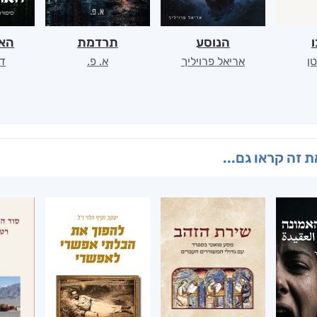
ו
הנוסע
תרדמת
האר
ן
אריאל פרויליך
א. פ.
דו
 זה קראו גם...