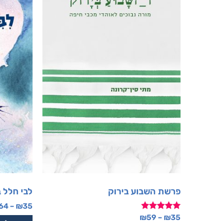
פרשת השבוע בירוק
לבי חלל 
64
–
₪
35
דורג
₪
59
–
₪
35