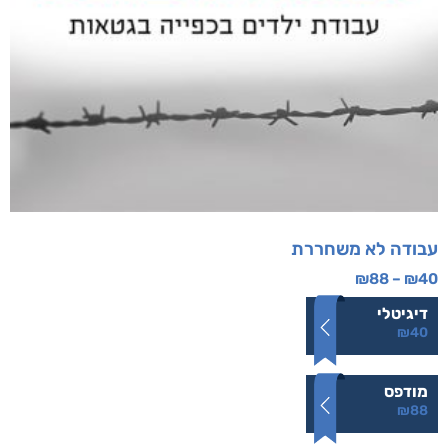
עבודה לא משחררת
₪
88
–
₪
40
דיגיטלי
₪
40
מודפס
₪
88