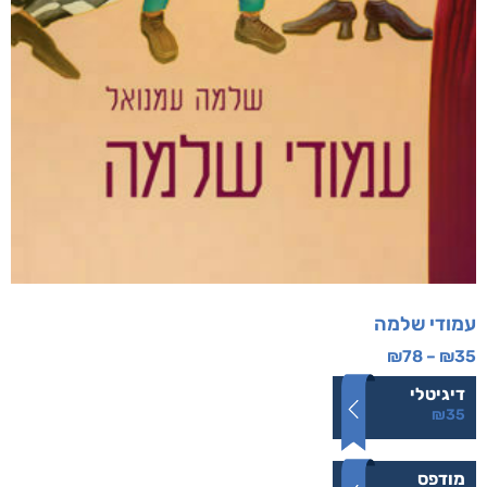
עמודי שלמה
₪
78
–
₪
35
דיגיטלי
₪
35
מודפס