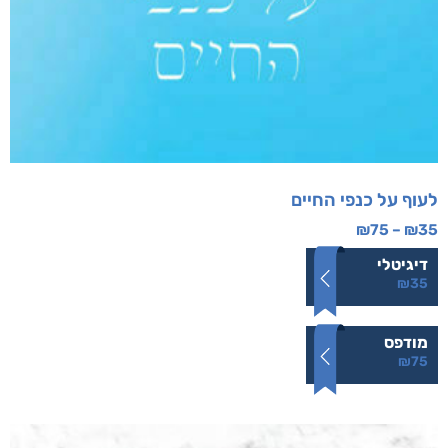
לעוף על כנפי החיים
₪
75
–
₪
35
דיגיטלי
₪
35
מודפס
₪
75