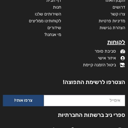
תקנון האתר
דף הבית
דרושים
חנות
צרו קשר
השירותים שלנו
מדיניות פרטיות
לקוחותינו ממליצים
הצהרת נגישות
שידורים
מי אנחנו?
לקוחות
סביבת סופר
איזור אישי
ביטול הזמנה קיימת
הצטרפו לרשימת התפוצה!
משולש המכשפה
צרפו אותי!
ספרי ניב ברשתות החברתיות
דורג
₪
73
–
₪
40
5.00
מתוך 5
דיגיטלי