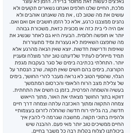
נאלצים לעשות זאת מחוסר ברירה. הזמן לא עוצר
מלכת, החיים שלנו חולפים ואנחנו נשארים תקועים ולא
עושים את מה שטוב לנו , את מה שאנחנו אוהבים ולא
נהנים ממצבנו כרגע, אלא כל הזמן חושבים אם ואם ואם.
אם היה לי בית כזה או מכונית כזאת, משכורת גבוהה
יותר או חופשה חלומית. הבעיה היא גם לאחר שנשיג את
מה שחפצנו השאיפות לא נעצרות ומיד מתעוררות
שאיפות ודרישות חדשות. יוצא שאין הנאה מהרגע אלא
תמיד מייחלים לעתיד שלדעתנו טוב יותר מוצלח ומעניין
יותר. התחלתי בכתיבה בימים של סגר בעקבות מגפת
הקורונה, בימים בהם חשים שאין תקווה, שרב הנסתר על
הגלוי, שהסוף הטוב לא נראה מעבר להרי החושך, בימים
של צלילת מצב הרוח הלאומי והכרסום המתמשך
בעשיה והשמחה הפרטית, בזמן בו חשים את התחתית.
דווקא בתוך החושך מצאתי את האור, מתוך הייאוש
צמחה התקווה ומתוך האכזבה עלתה וצמחה דרך חיים
חדשה, בה גליתי רוח חדשה שהחלה לזרום בעצמותיי
ולהפיח בתוכי תקווה. מחשבה שגרמה לי להבין איך
החיים ממשיכים טוב יותר מאי פעם. ההבנה שיש
ביכולתנו לצלוח בקלות רבה כל משבר בחיים.