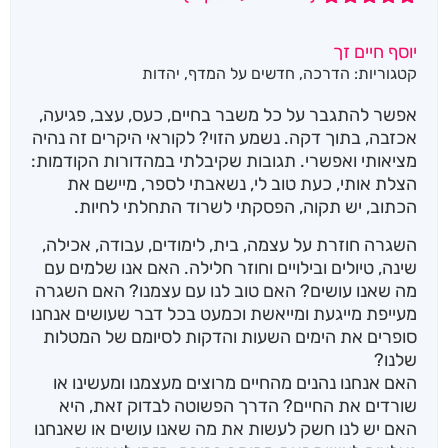
9
מדורגים
4.89
מתוך 5
יוסף חיים זך
מבוסס על
קטגוריות:
הדרכה
,
חדשים על המדף
,
יהדות
דירוגים של
לקוחות
אפשר להתגבר על כל משבר בחיים, כעס, עצב, פגיעה,
אכזבה, בתוך דקה. נשמע הזוי? לקוראי היקרים זה נהיה
מציאותי ואפשרי. תגובות שקיבלתי במהדורות הקודמות:
הצלת אותי, כעת טוב לי, נשאבתי לספר, מיישם את
הכתוב, יש תקוה, הפסקתי לשרוד התחלתי לחיות.
השגרה חוזרת על עצמה, בית, לימודים, עבודה, אכילה,
שינה, טיולים ובילויים וחוזר חלילה. האם אנו שלמים עם
מה שאנו עושים? האם טוב לנו עם עצמנו? האם השגרה
מעייפת מייגעת ומייאשת וכמעט בכל דבר שעושים אנחנו
סופרים את הימים השעות והדקות לסיומם של המטלות
שלנו?
האם אנחנו נהנים מהחיים מרוצים מעצמנו ומעשינו או
שורדים את החיים? הדרך הפשוטה לבדוק זאת, היא
האם יש לנו חשק לעשות את מה שאנו עושים או שאנחנו