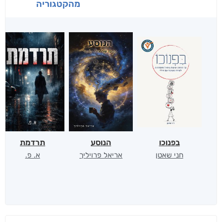
מהקטגוריה
בפנוכו
הנוסע
תרדמת
חני שאטן
אריאל פרויליך
א. פ.