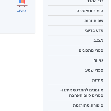
רבי המכר
הומור וסאטירה
שפות זרות
אנשים שקראו את
מדע בדיוני
ל.מ.ב
ספרי מתכונים
גאווה
ספרי שמע
מחזות
מוזמנים להתרגש איתנו-
ספרים ליום האהבה
יש לי נפש 
סיפורת מתורגמת
יאיר פומ