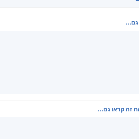
גם...
ו
הנוסע
תרדמת
האר
ן
אריאל פרויליך
א. פ.
דו