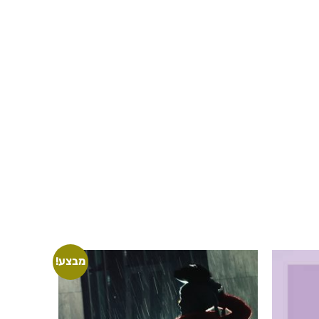
הציור
לילך שטרן
מבצע!