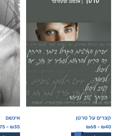
קצרים על סרטן
אינשם
75
–
₪
35
₪
68
–
₪
40