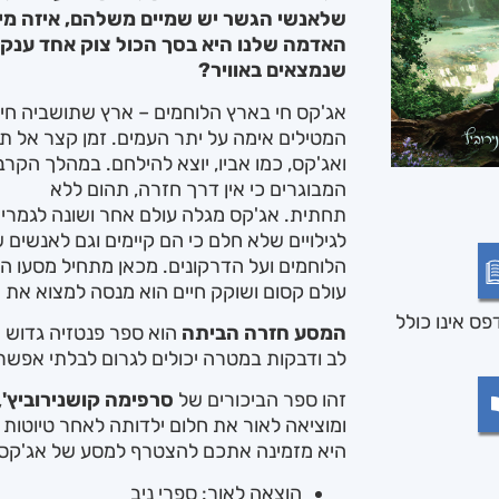
שלאנשי הגשר יש שמיים משלהם, איזה מין 
האדמה שלנו היא בסך הכול צוק אחד ענקי
שנמצאים באוויר?
אג'קס חי בארץ הלוחמים – ארץ שתושביה חיי
המטילים אימה על יתר העמים. זמן קצר אל ת
ואג'קס, כמו אביו, יוצא להילחם. במהלך הקר
המבוגרים כי אין דרך חזרה, תהום ללא
תחתית. אג'קס מגלה עולם אחר ושונה לגמרי 
לגילויים שלא חלם כי הם קיימים וגם לאנשים 
הלוחמים ועל הדרקונים. מכאן מתחיל מסעו הא
עולם קסום ושוקק חיים הוא מנסה למצוא את 
ס אינו כולל
המסע חזרה הביתה
הוא ספר פנטזיה גדוש ה
לב ודבקות במטרה יכולים לגרום לבלתי אפשרי
זהו ספר הביכורים של
סרפימה קושנירוביץ'
,
ומוציאה לאור את חלום ילדותה לאחר טיוטות 
היא מזמינה אתכם להצטרף למסע של אג'קס 
הוצאה לאור: ספרי ניב