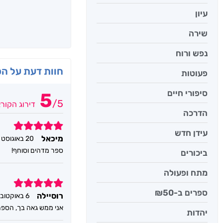
עיון
שירה
נפש ורוח
חוות דעת על ה
פעוטות
סיפורי חיים
5
/
5
דירוג הקור
הדרכה
5
עידן חדש
מיכאל
20 באוגוסט 2023
ספר מדהים וסוחף!
ביכורים
מתח ופעולה
5
ספרים ב-₪50
רוסיילה
6 באוקטובר 2022
אני ממש גאה בך, הספר
יהדות