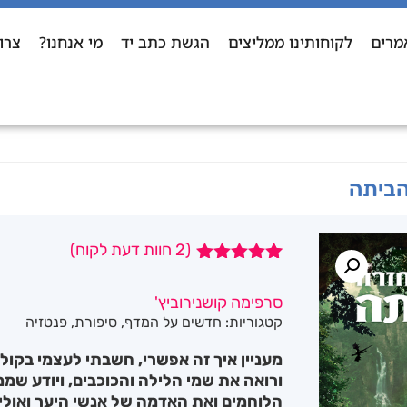
מרים
לקוחותינו ממליצים
הגשת כתב יד
מי אנחנו?
צרו
הביתה
(
2
חוות דעת לקוח)
2
מדורגים
5.00
מתוך 5
סרפימה קושנירוביץ'
מבוסס על
קטגוריות:
חדשים על המדף
,
סיפורת
,
פנטזיה
דירוגים של
לקוחות
מעניין איך זה אפשרי, חשבתי לעצמי בקול
ורואה את שמי הלילה והכוכבים, ויודע ש
הלוחמים ואת האדמה של אנשי היער ואולי אפ