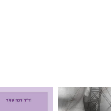
ד"ר ליאור סומך