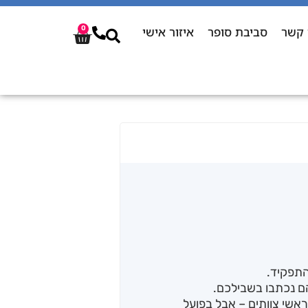
 קשר
סביבת סופר
איזור אישי
0
תפקיד.
הם נכתבו בשבילכם.
שאים טייטלים כמו VP R&D, CTO או ראשי צוותים – אבל בפועל