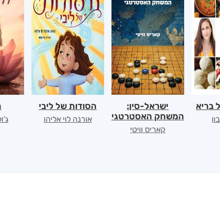
 בריא
ישראל-סין:
הסודות של ליבי
ה
המשחק האסטרטגי
ון
אורנה לוי אליהו
ג'ו
קאריס וויטי