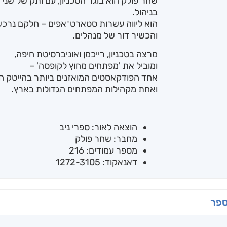
שחר פולק הוא בוגר הטכניון, עם ותק של שני
בניהול.
הוא ליווה עשרות סטארט־אפים – חלקם נרכשו
והכשיר דור של מנהלים.
מרצה בטכניון, רייכמן ואוניברסיטת חיפה,
ומוביל את 'מפתחים מחוץ לקופסה' –
אחד הפודקאסטים המואזנים ביותר בהייטק ה
ואחת מקהילות המפתחים הגדולות בארץ.
הוצאה לאור: ספרי ניב
מחבר: שחר פולק
מספר עמודים: 216
דאנאקוד: 1272-3105
ספר