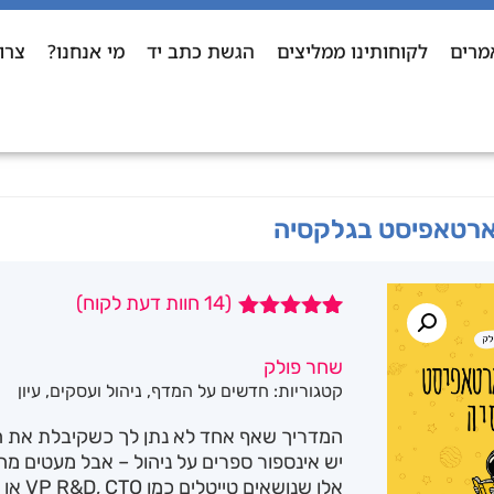
מרים
לקוחותינו ממליצים
הגשת כתב יד
מי אנחנו?
צרו
רטאפיסט בגלקסיה
(
14
חוות דעת לקוח)
14
מדורגים
4.93
מתוך 5
שחר פולק
מבוסס על
קטגוריות:
חדשים על המדף
,
ניהול ועסקים
,
עיון
דירוגים של
לקוחות
המדריך שאף אחד לא נתן לך כשקיבלת את ה
יש אינספור ספרים על ניהול – אבל מעטים מ
אלו שנו