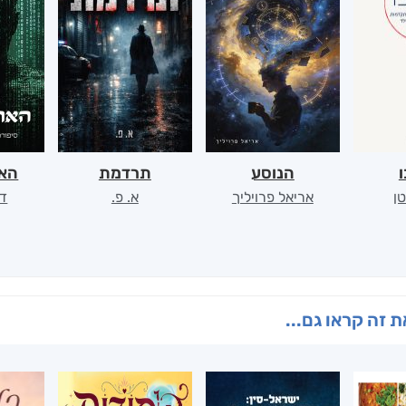
ו
הנוסע
תרדמת
האר
ן
אריאל פרויליך
א. פ.
דו
 זה קראו גם...