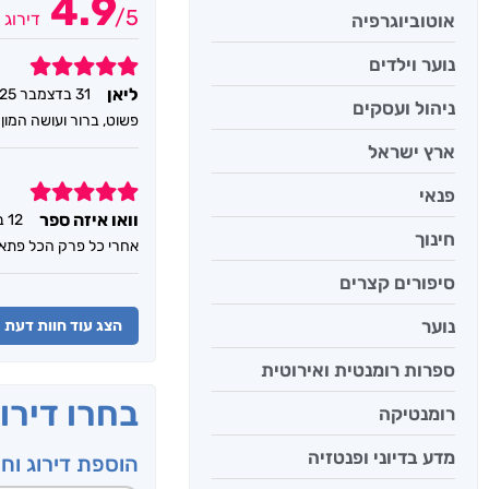
4.9
/
5
דירוג 
אוטוביוגרפיה
נוער וילדים
5
ליאן
31 בדצמבר 2025
ניהול ועסקים
פשוט, ברור ועושה המון
ארץ ישראל
5
פנאי
וואו איזה ספר
12 בנובמבר 2025
חינוך
אחרי כל פרק הכל פתא
סיפורים קצרים
נוער
הצג עוד חוות דעת
ספרות רומנטית ואירוטית
בחרו דירו
רומנטיקה
מדע בדיוני ופנטזיה
הוספת דירוג וח