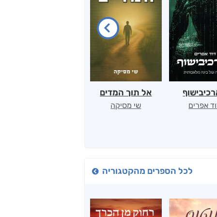
כיבישוף
אל תוך המדים
יין, שקרים והייטק
ד אפרים
שי מסיקה
קטי סול
לכל הספרים מהקטגוריה