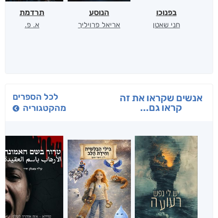
בפנוכו
הנוסע
תרדמת
חני שאטן
אריאל פרויליך
א. פ.
לכל הספרים
אנשים שקראו את זה
קראו גם...
מהקטגוריה