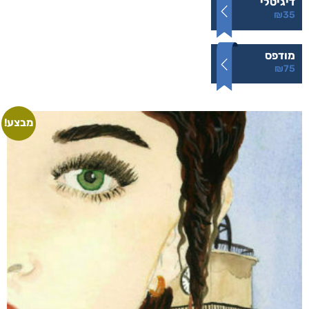
דיגיטלי
₪
35
מודפס
₪
75
מבצע!