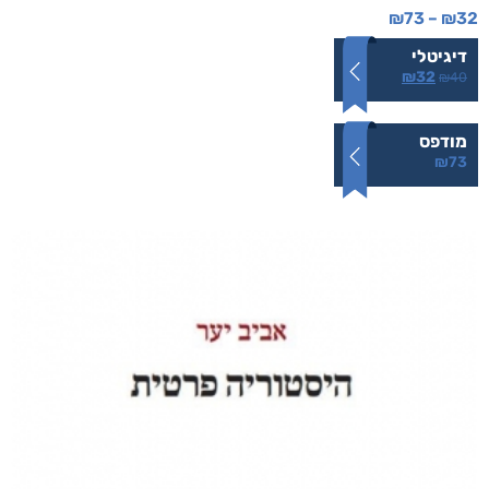
₪
73
–
₪
32
דיגיטלי
₪
32
₪
40
מודפס
₪
73