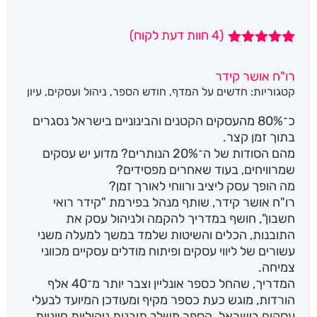
(
4
חוות דעת לקוח)
4
מדורגים
5.00
מתוך 5
רו"ח אושר קידר
מבוסס על
קטגוריות:
חדשים על המדף
,
חודש הספר
,
ניהול ועסקים
,
עיון
דירוגים של
לקוחות
כ־80% מהעסקים הקטנים והבינוניים בישראל נסגרים
בתוך זמן קצר.
מהם הסודות של ה־20% הנותרים? מדוע יש עסקים
שמרוויחים, בעוד שאחרים מפסידים?
מה הופך עסק ליציב ורווחי לאורך זמן?
רו"ח אושר קידר, שותף מנהל בפירמת "קידר רואי
חשבון", חושף במדריך להקמה ולניהול עסק את
התובנות, הכלים והשיטות שלמד במשך למעלה משני
עשורים של ליווי עסקים ופיתוח מודלים עסקיים מכווני
צמיחה.
המדריך, שהחל כספר אונליין וצבר יותר מ־40 אלף
הורדות, מוגש כעת כספר מקיף ומעודכן המיועד לבעלי
עסקים בישראל. הספר משלב תובנות ניהוליות חיוניות,