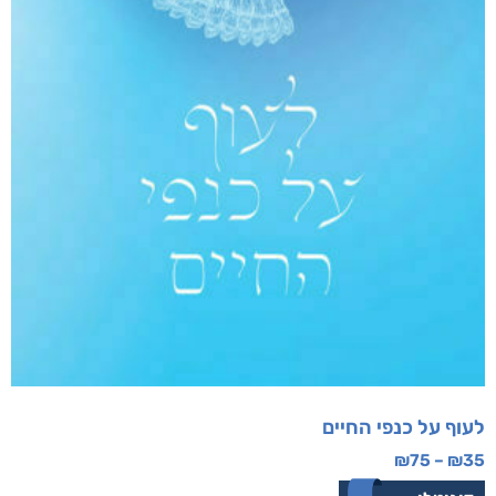
לעוף על כנפי החיים
₪
75
–
₪
35