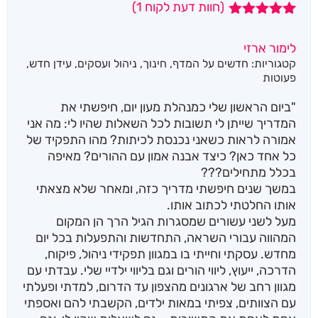
(חוות דעת לקוח
1
)
1
מדורג
5.00
מתוך 5
לימור ארזי
מבוסס על
קטגוריות:
חדשים על המדף
,
חינוך
,
ניהול ועסקים
,
עידן חדש
,
דירוגים של
לקוחות
פעוטות
"ביום הראשון שלי כמנהלת מעון יום, חיפשתי את
המדריך שייתן לי תשובות לכל השאלות שהיו לי: מה אני
אמורה לראות כשאני נכנסת לכיתות? מהו התפקיד של
כל אחד כאן? כיצד אבנה אמון עם ההורים? מאיפה
בכלל מתחילים???
במשך שנים חיפשתי מדריך כזה, ומאחר שלא מצאתי
אותו החלטתי לכתוב אותו.
מעל לשני עשורים שמסגרות הגיל הרך הן המקום
המהווה עבורי השראה, התחדשות והתפעלות בכל יום
מחדש. עסקתי וחייתי בו במגוון תפקידי ניהול, פיקוח,
הדרכה, ייעוץ, ליווי הורים וגם בליווי ילדיי שלי. עבדתי עם
מגוון רחב של ארגונים מהצפון עד הדרום, למדתי ופעלתי
עם הצוותים, צפיתי במאות ילדים, הקשבתי להם ואספתי