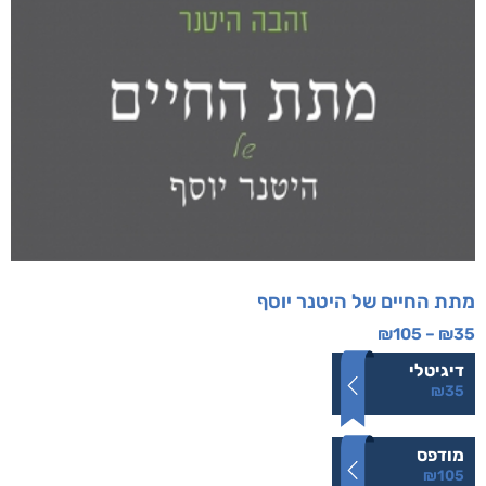
מתת החיים של היטנר יוסף
₪
105
–
₪
35
דיגיטלי
₪
35
מודפס
₪
105