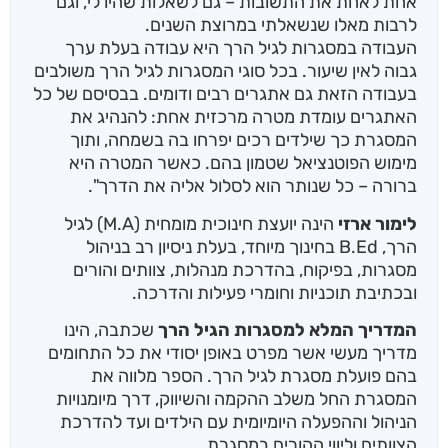
אחת לאחת את התשובות – גם לשאלות שהיו לי, וגם
לרבות מאלו שנשאלתי במרוצת השנים.
העבודה במסגרות לגיל הרך היא עבודה בעלת ערך
גבוה לאין שיעור. בכל סוגי המסגרות לגיל הרך משולבים
בעבודה הזאת גם אתגרים רבים ודומים. בבסיסם של כל
האתגרים עומדת מטרה מרכזית אחת: להנהיג את
המסגרת כך שילדים רכים יפרחו בה בשמחה, ותוך
מימוש הפוטנציאל שטמון בהם. כאשר המטרה היא
ברורה – כל שנותר הוא לסלול אליה את הדרך".
לימור ארזי
הינה יועצת חינוכית מומחית (M.A) לגיל
הרך, B.Ed בחינוך מיוחד, בעלת ניסיון רב בניהול
מסגרות, בפיקוח, בהדרכת מנהלות, צוותים והורים
ובכתיבת תוכניות וחומרי פעילות והדרכה.
המדריך המלא למסגרות הגיל הרך
שכתבה, הינו
מדריך מעשי אשר מפרט באופן יסודי את כל התחומים
בהם פועלת מסגרת לגיל הרך. הספר מלווה את
המסגרת החל משלב ההקמה והשיווק, דרך מיומנויות
הניהול וההפעלה היומיומית עם הילדים ועד להדרכת
הצוותים וליווי ההורים במסגרת.