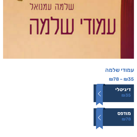
עמודי שלמה
₪
78
–
₪
35
דיגיטלי
₪
35
מודפס
₪
78