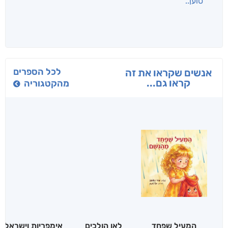
בפנוכו
הנוסע
תרדמת
חני שאטן
אריאל פרויליך
א. פ.
לכל הספרים
אנשים שקראו את זה
קראו גם...
מהקטגוריה