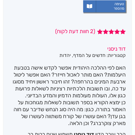
טעימה
מהספר
(
2
חוות דעת לקוח)
2
מדורגים
5.00
מתוך 5
דוד ניסני
מבוסס על
קטגוריות:
חדשים על המדף
,
יהדות
דירוגים של
לקוחות
האם לפי ההלכה היהודית אפשר לקדש אישה בטבעת
היעלמות? האם מותר לאכול חייזר? האם אפשר ליטול
ארבעת המינים בהרחפה? זהו חיבור ראשון ויחיד מסוגו
עד כה, ובו תשובות הלכתיות רציניות לשאלות פרועות
כגון אלו, העולות מעולמות הדמיון והמדע הבדיוני.
כן ימצא הקורא בספר תשובות לשאלות מגוחכות על
האמור בתורה, כגון: מה היה סוג הנחש שדיבר עם חוה
בגן עדן? האם עושרו של קורח משתווה לעושרו של
מארק צוקרברג? וכן הלאה.
הרב עורך הדין
דוד ניסני
משמש שנים רבות רב