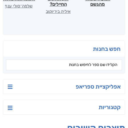
המעיל שפחד
לאן הולכים
אימפריות וישראל
מהגשם
החיילים?
שלמה־סולי ענף
איליה ביריוקוב
חפש בחנות