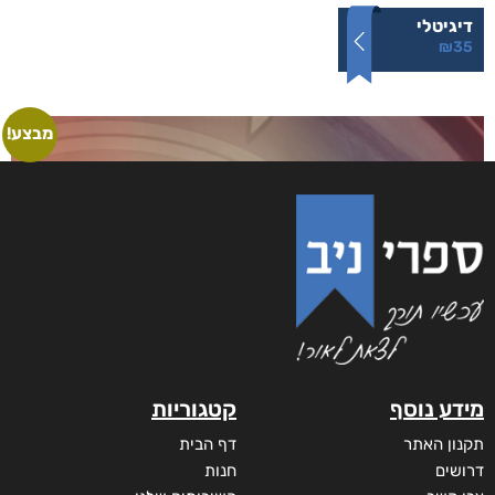
אינשם
₪
75
–
₪
35
דיגיטלי
₪
35
מבצע!