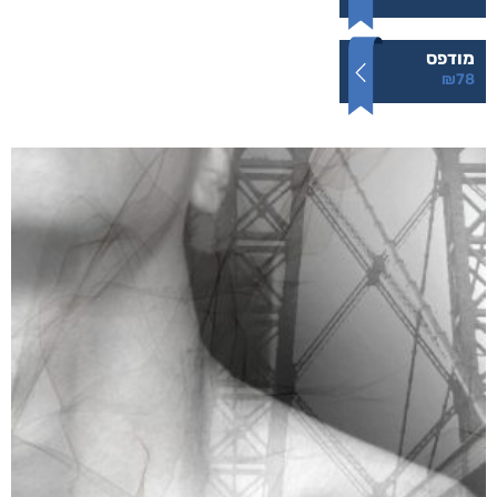
עמודי שלמה
₪
78
–
₪
35
דיגיטלי
₪
35
מודפס
₪
78