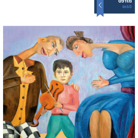
תופעות לוואי
₪
65
–
₪
40
דיגיטלי
₪
40
מודפס
₪
65